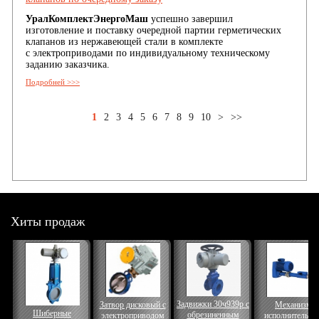
УралКомплектЭнергоМаш
успешно завершил
изготовление и поставку очередной партии
герметических
клапанов
из нержавеющей стали в комплекте
с
электроприводами
по индивидуальному техническому
заданию заказчика.
Подробней >>>
1
2
3
4
5
6
7
8
9
10
>
>>
Хиты продаж
Задвижки 30ч939р с
Затвор дисковый с
Механизм
Шиберные
обрезиненным
электроприводом
исполнительны