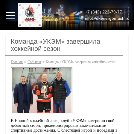
+7 (343) 222-79-77
info@ukenergomash.ru
Команда «УКЭМ» завершила
хоккейной сезон
Главная
»
События
»
Команда «УКЭМ» завершила хоккейной сезон
В Ночной хоккейной лиге, клуб «УКЭМ» завершил свой
дебютный сезон, продемонстрировав замечательные
спортивные достижения. С блестящей игрой и победами в