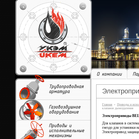
О компании
Па
Трубопроводная
Электропри
арматура
Главная
»
Приводы и испо
Газовоздушное
клапанов дымоудаления
оборудование
Электроприводы BE
Для клапанов в систем
Приводы и
гнездо для установки 
исполнительные
Электропривод защищен
механизмы