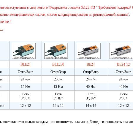
е на вступление в силу нового Федерального закона №123-Ф3 " Требования пожарной б
ванию вентиляционных систем, систем кондиционирования и противодымной защиты".
шение !
..
BLE24
BLE230
BE24
BE24-12
я
Откр/Закр
Откр/Закр
Откр/Закр
Откр/Закр
ия
24 ~/=
230 ~
24 ~/=
24 ~/=
т
15 Нм
15 Нм
40 Нм
40 Нм
е
Есть
Есть
Есть
Есть
3º, 87º
3º, 87º
3º, 87º
3º, 87º
нки
12 х 12
12 х 12
14 х 14
12 х 12
 поставляются только заводам – изготовителям клапанов. Завод – изготовитель клапа