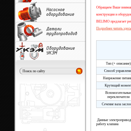
Обращаем Ваше внимани
Насосное
конструкции и оборудо
оборудование
BELIMO предлагает ре
Подробнее читать здесь.
Детали
трубопроводов
Оборудование
УКЭМ
Тип (+ описание)
Способ управлени
Напряжение питан
Крутящий момен
Вспомогательны
переключатели
Сечение вала засло
Данные электроприводы
работу клапана