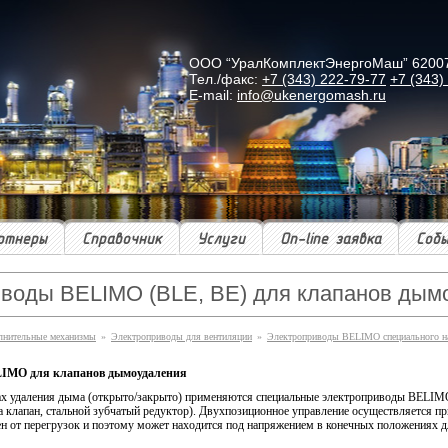
ООО “УралКомплектЭнергоМаш” 620078 г
Тел./факс:
+7 (343) 222-79-77
+7 (343)
E-mail:
info@ukenergomash.ru
ртнеры
Справочник
Услуги
On-line заявка
Соб
воды BELIMO (BLE, BE) для клапанов дым
лнительные механизмы
»
Электроприводы для вентиляции
»
Электроприводы BELIMO специального н
LIMO для клапанов дымоудаления
ах удаления дыма (открыто/закрыто) применяются специальные электроприводы BELIMO 
на клапан, стальной зубчатый редуктор). Двухпозиционное управление осуществляется 
 от перегрузок и поэтому может находится под напряжением в конечных положениях д