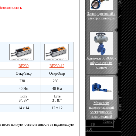
езопасности к
Затвор дисковый с
электроприводом
Задвижки 30ч939р с
обрезиненным
BE230
BE230-12
клином
Откр/Закр
Откр/Закр
230 ~
230 ~
40 Нм
40 Нм
Есть
Есть
3º, 87º
3º, 87º
Механизм
исполнительный
14 х 14
12 х 12
электрический
прямоходный
на несет полную ответственность за надлежащую