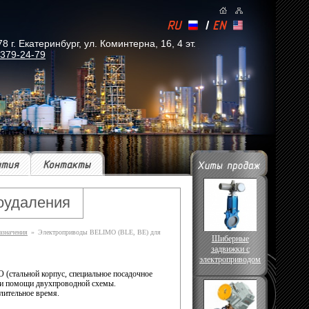
RU
|
EN
. Екатеринбург, ул. Коминтерна, 16, 4 эт.
 379-24-79
ытия
Контакты
оудаления
азначения
»
Электроприводы BELIMO (BLE, BE) для
Шиберные
задвижки с
электроприводом
(стальной корпус, специальное посадочное
при помощи двухпроводной схемы.
лительное время.