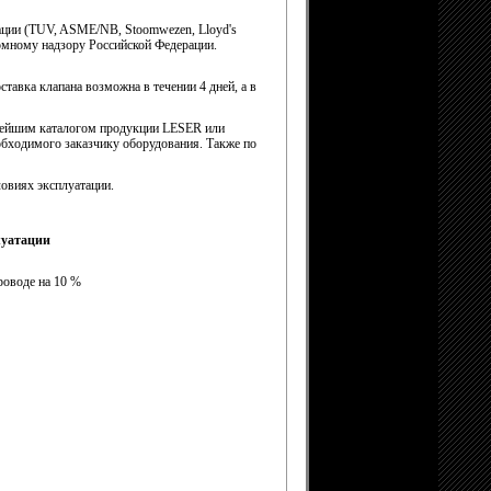
ации (TUV, ASME/NB, Stoomwezen, Lloyd's
томному надзору Российской Федерации.
тавка клапана возможна в течении 4 дней, а в
бнейшим каталогом продукции LESER или
ходимого заказчику оборудования. Также по
овиях эксплуатации.
луатации
роводе на 10 %