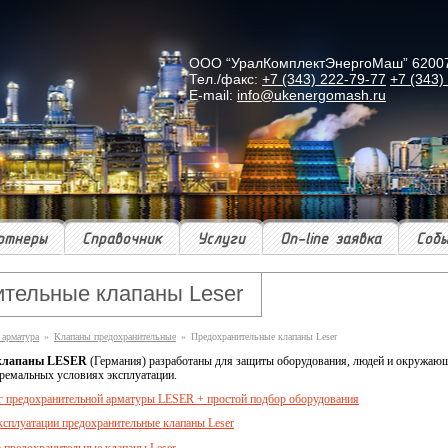
ООО “УралКомплектЭнергоМаш” 620078 г
Тел./факс:
+7 (343) 222-79-77
+7 (343)
E-mail:
info@ukenergomash.ru
ртнеры
Справочник
Услуги
On-line заявка
Соб
тельные клапаны Leser
 арматура
»
Клапаны предохранительные
»
Предохранительные клапаны Leser
 клапаны LESER
(Германия) разработаны для защиты оборудования, людей и окружаю
тремальных условиях эксплуатации.
г предохранительной арматуры LESER + простой подбор оборудования
ксплуатации предохранительные клапаны Leser
 предохранительные клапаны Leser