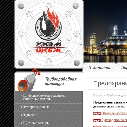
О компании
Па
Трубопроводная
Предохрани
арматура
Шиберные ножевые задвижки
Главная
»
Трубопроводная
(шиберные затворы)
Предохранительные
давления даже при экс
Затворы дисковые
Обзорный катало
Задвижки
Руководство по э
Щитовые затворы
Опросный лист на