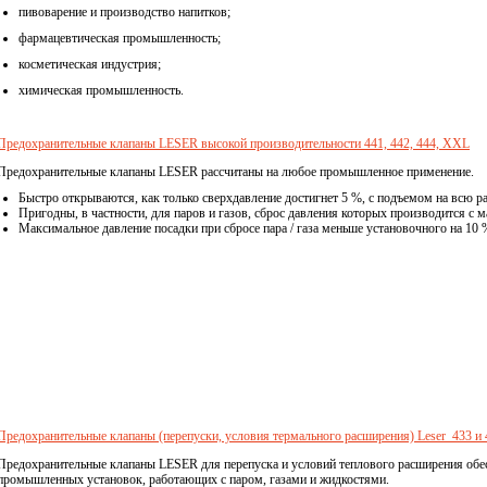
пивоварение и производство напитков;
фармацевтическая промышленность;
косметическая индустрия;
химическая промышленность.
Предохранительные клапаны LESER высокой производительности 441, 442, 444, XXL
Предохранительные клапаны
LESER
рассчитаны на любое промышленное применение.
Быстро открываются, как только сверхдавление достигнет 5 %, с подъемом на всю р
Пригодны, в частности, для паров и газов, сброс давления которых производится 
Максимальное давление посадки при сбросе пара / газа меньше установочного на 10 %
Предохранительные клапаны (перепуски, условия термального расширения) Leser 433 и 
Предохранительные клапаны LESER для перепуска и условий теплового расширения об
промышленных установок, работающих с паром, газами и жидкостями.