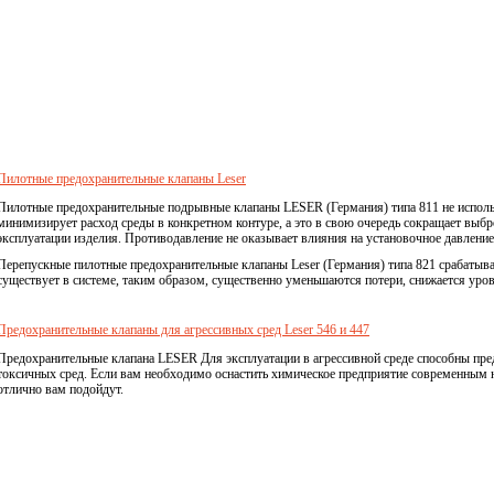
Пилотные предохранительные клапаны Leser
Пилотные предохранительные подрывные клапаны LESER (Германия) типа 811 не исполь
минимизирует расход среды в конкретном контуре, а это в свою очередь сокращает выбр
эксплуатации изделия. Противодавление не оказывает влияния на установочное давлени
Перепускные пилотные предохранительные клапаны Leser (Германия) типа 821 срабатыва
существует в системе, таким образом, существенно уменьшаются потери, снижается уро
Предохранительные клапаны для агрессивных сред Leser 546 и 447
Предохранительные клапана LESER Для эксплуатации в агрессивной среде способны пред
токсичных сред. Если вам необходимо оснастить химическое предприятие современным 
отлично вам подойдут.