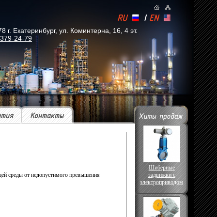
RU
|
EN
. Екатеринбург, ул. Коминтерна, 16, 4 эт.
 379-24-79
ытия
Контакты
Шиберные
щей среды от недопустимого превышения
задвижки с
электроприводом