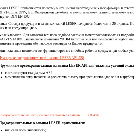
апаны LESER применяются по всему миру, имеют необходимые классификации и аттест
, CBPVI-China, DNV, GL, Федеральной службой по экологическому, технологическому и а
ндартам DIN EN ISO.
вки. Склады продукции и запасных частей LESER находятся более чем в 20 странах. Пос
аях и на следующий день.
ных клапанов. Для самостоятельного подбора заказчик может воспользоваться подро
VALVESTAR®. Специалисты компании УКЭМ берут на себя полный расчет и подбор необ
анизовать проведение обучающего семинара на Вашем предприятии.
кция клапанов позволяет им функционировать в любых рабочих средах и при любых усл
Фланцевые предохранительные клапаны LESER API 526
Пружинные предохранительные клапаны LESER API для тяжелых условий эксп
соответствуют стандартам API
моментально открываются на расчетную высоту при превышении давления в трубоп
Предохранительные загрузочные стерильные клапаны LESER 48X
Предохранительные клапаны LESER применяются:
пищевая промышленность;