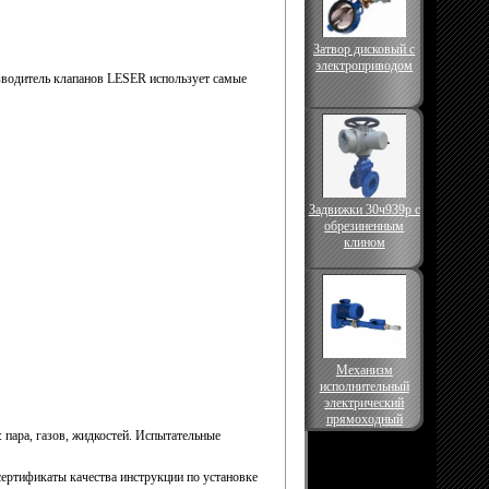
Затвор дисковый с
электроприводом
водитель клапанов LESER использует самые
Задвижки 30ч939р с
обрезиненным
клином
Механизм
исполнительный
электрический
прямоходный
 пара, газов, жидкостей. Испытательные
сертификаты качества инструкции по установке