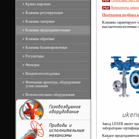
Краны шаровые
Комплекты запасн
Клапаны регулирующие
Программа подбора 
Клапаны запорные
Клапаны гарантируют 
высокотехнологичные с
Клапаны предохранительные
Клапаны обратные
Клапаны балансировочные
Регуляторы
Фильтры
Конденсатоотводчики
Фонтанная арматура, оборудование
устья скважин
Вспомогательное оборудование
Газовоздушное
оборудование
Завод LESER имеет три
Приводы и
лаборатории сертифи
исполнительные
механизмы
Каждое предохранитель