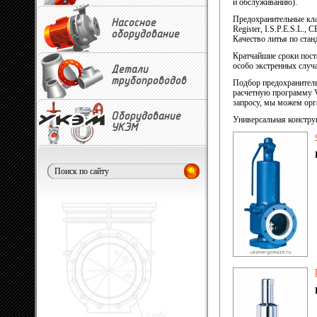
и обслуживанию).
Предохранительные кл
Насосное
Register, I.S.P.E.S.L.
оборудование
Качество литья по ста
Кратчайшие сроки поста
особо экстренных случ
Детали
трубопроводов
Подбор предохранитель
расчетную программу 
запросу, мы можем орг
Оборудование
Универсальная констру
УКЭМ