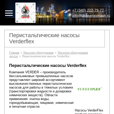
+7 (343) 222-79-77
info@ukenergomash.ru
Перистальтические насосы
Verderflex
Главная
»
Насосное оборудование
»
Насосное оборудование
другое
»
Перистальтические насосы Verderflex
Перистальтические насосы Verderflex
Компания VERDER – производитель
бессальниковых промышленных насосов
представляет широкий ассортимент
высококачественных перистальтических
насосов для работы в тяжелых условиях
(транспортировки жидкости и дозировки
химических веществ). Области
применения: очитка воды,
горнодобывающая, пищевая, химическая
и печатная отрасли.
Насосы VerderFlex