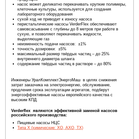
насос может деликатно перекачивать хрупкие полимеры,
клеточные культуры, используется для создания
лабораторного оборудования
сухой ход не приводит к износу насоса
перистальтические насосы VerderFlex обеспечивают
самовсасывание с глубины до 8 метров при работе в
сухую, и позволяют перекачивать жидкости,
выделяющие газ
неизменность подачи насосов:
±1%
точность дозировки: ±5%
максимальный размер твëрдых частиц – до 25%
внутреннего диаметра шланга
cодержание твëрдых частиц в растворе – до 80%
Инженеры УралКомплектЭнергоМаш в целях снижения
затрат заказчика на электроэнергию, обслуживание,
продления срока эксплуатации агрегатов, подберут
энергоэффективные насосы европейского качества с
высоким КПД.
Verderflex
являются эффективной заменой насосов
российского производства:
Пищевые насосы НЦС
Типа Х (химические: ХО, АХО, ТХ)