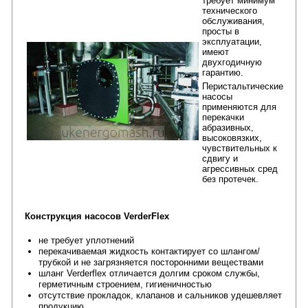
требует минимум
технического
обслуживания,
просты в
эксплуатации,
имеют
двухгодичную
гарантию.
Перистальтические
насосы
применяются для
перекачки
абразивных,
высоковязких,
чувствительных к
сдвигу и
агрессивных сред
без протечек.
Конструкция насосов VerderFlex
не требует уплотнений
перекачиваемая жидкость контактирует со шлангом/
трубкой и не загрязняется посторонними веществами
шланг Verderflex отличается долгим сроком службы,
герметичным строением, гигиеничностью
отсутствие прокладок, клапанов и сальников удешевляет
продукцию