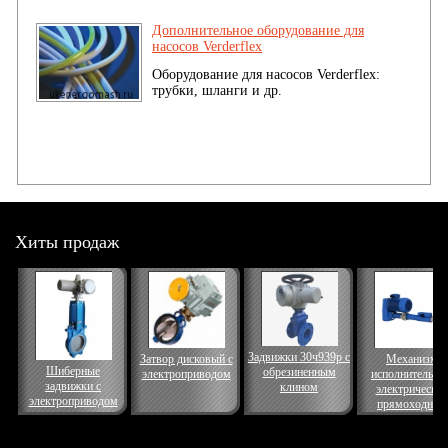
Дополнительное оборудование для
насосов Verderflex
Оборудование для насосов Verderflex:
трубки, шланги и др.
Хиты продаж
Задвижки 30ч939р с
Затвор дисковый с
Механизм
Шиберные
обрезиненным
электроприводом
исполнительны
задвижки с
клином
электрически
электроприводом
прямоходный