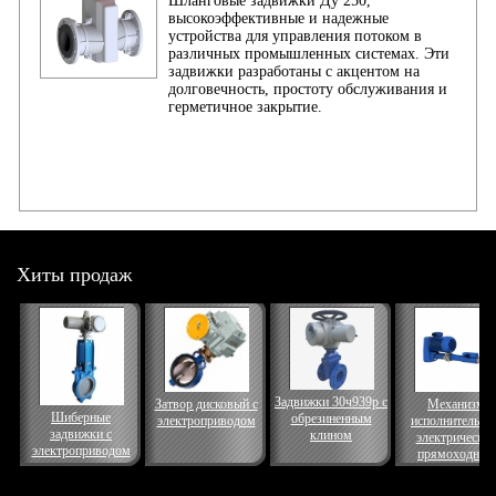
Шланговые задвижки Ду 250,
высокоэффективные и надежные
устройства для управления потоком в
различных промышленных системах. Эти
задвижки разработаны с акцентом на
долговечность, простоту обслуживания и
герметичное закрытие.
Хиты продаж
Задвижки 30ч939р с
Затвор дисковый с
Механизм
Шиберные
обрезиненным
электроприводом
исполнительны
задвижки с
клином
электрически
электроприводом
прямоходный