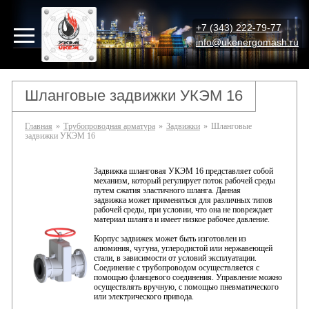
+7 (343) 222-79-77
info@ukenergomash.ru
Шланговые задвижки УКЭМ 16
Главная
»
Трубопроводная арматура
»
Задвижки
»
Шланговые
задвижки УКЭМ 16
Задвижка шланговая УКЭМ 16 представляет собой
механизм, который регулирует поток рабочей среды
путем сжатия эластичного шланга. Данная
задвижка может применяться для различных типов
рабочей среды, при условии, что она не повреждает
материал шланга и имеет низкое рабочее давление.
Корпус задвижек может быть изготовлен из
алюминия, чугуна, углеродистой или нержавеющей
стали, в зависимости от условий эксплуатации.
Соединение с трубопроводом осуществляется с
помощью фланцевого соединения. Управление можно
осуществлять вручную, с помощью пневматического
или электрического привода.