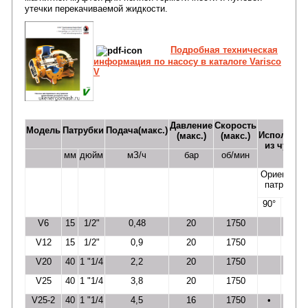
утечки перекачиваемой жидкости.
Подробная техническая
информация по насосу в каталоге Varisco
V
Давление
Скорость
Модель
Патрубки
Подача(макс.)
Исполнени
(макс.)
(макс.)
из чугуна
мм
дюйм
мЗ/ч
бар
об/мин
Ориентаци
патрубков
90°
180°
V6
15
1/2"
0,48
20
1750
•
V12
15
1/2"
0,9
20
1750
•
V20
40
1 "1/4
2,2
20
1750
•
V25
40
1 "1/4
3,8
20
1750
•
V25-2
40
1 "1/4
4,5
16
1750
•
•