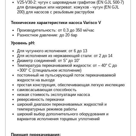
V25-V30-2: чугун с шаровидным графитом (EN GJL 500-7)
для фланцевых или нагреват. кожухов - чугун (EN GJL
200) для насосов с резьбовым раструбом
Технические характеристики
насоса
Varisco
V
Производительность: от 0,3 до 350 мі/час
Разностное давление: до 20 бар
Уровень рН:
Для чугунного исполнения: от 6 до 13
Для исполнения из нержавеющей стали: от 2 до 14
Диаметр соединений: от Ѕ” до 10”
Температура перекачиваемой жидкости: от – 40° С до
+300° С (специальное исполнение)
постоянный не пульсирующий поток перекачиваемой
жидкости на выходе
простая конструкция, обеспечивающая легкую инспекцию
самовсасывающая способность
низкая стоимость эксплуатации насоса
реверсивность перекачки
широкий диапазон перекачиваемых жидкостей и
температурных режимов работы
широкий выбор дополнительного оборудования и
вариантов исполнения торцевых уплотнений
Принцип перекачивания: