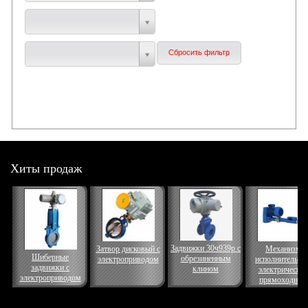
Хиты продаж
Задвижки 30ч939р с
Затвор дисковый с
Механизм
Шиберные
обрезиненным
электроприводом
исполнительны
задвижки с
клином
электрически
электроприводом
прямоходный