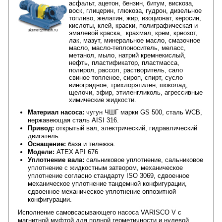
асфальт, ацетон, бензин, битум, вискоза,
воск, глицерин, глюкоза, гудрон, дизельное
топливо, желатин, жир, изоционат, керосин,
кислоты, клей, краски, полиграфическая и
эмалевой краска, крахмал, крем, креозот,
лак, мазут, минеральное масло, смазочное
масло, масло-теплоноситель, меласс,
метанол, мыло, натрий кремнекислый,
нефть, пластификатор, пластмасса,
полирол, рассол, растворитель, сало
свиное топленое, сироп, спирт, сусло
виноградное, трихлорэтилен, шоколад,
щелочи, эфир, этиленгликоль, агрессивные
химические жидкости.
Материал насоса:
чугун ЧШГ марки GS 500, сталь WCB,
нержавеющая сталь AISI 316.
Привод:
открытый вал, электрический, гидравлический
двигатель.
Оснащение:
база и тележка.
Модели:
ATEX API 676
Уплотнение вала:
сальниковое уплотнение, сальниковое
уплотнение с жидкостным затвором, механическое
уплотнение согласно стандарту ISO 3069, сдвоенное
механическое уплотнение тандемной конфигурации,
сдвоенное механическое уплотнение оппозитной
конфигурации.
Исполнение самовсасывающего насоса VARISCO V с
магнитной муфтой для полной герметичности и нулевой