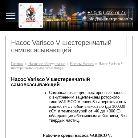
+7 (343) 222-79-77
info@ukenergomash.ru
Насос Varisco V шестеренчатый
самовсасывающий
Главная
»
Насосное оборудование
»
Насосы Varisco
»
Насос Varisco V
шестеренчатый самовсасывающий
Насос
Varisco
V шестеренчатый
самовсасывающий
Самовсасывающие шестеренные насосы
c внутренним зацеплением роторного
типа VARISCO V способны перекачивать
жидкости с любой вязкостью (до 100000
сСт. и температурой от -40 до +300 С),
обладающие абразивным действием, без
твердых частиц.
Рабочие среды насоса
VARISCO V
: