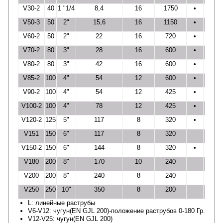
V30-2
40
1 "1/4
8,4
16
1750
•
•
V50-3
50
2"
15,6
16
1150
•
•
V60-2
50
2"
22
16
720
•
•
V70-2
80
3"
28
16
600
•
•
V80-2
80
3"
42
16
600
•
•
V85-2
100
4"
54
12
600
•
V90-2
100
4"
54
12
425
•
•
V100-2
100
4"
78
12
425
•
•
V120-2
125
5"
117
8
320
•
V151
150
6"
117
8
320
V150-2
150
6"
144
8
320
•
V180
200
8"
170
10
240
•
V200
200
8"
240
8
240
•
V250
250
10"
350
8
200
•
L: линейные раструбы
V6-V12: чугун(EN GJL 200)-положение раструбов 0-180 Гр.
V12-V25: чугун(EN GJL 200)