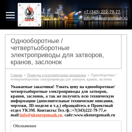
+7 (343) 222-79-77
info@ukenergomash.ru
Однооборотные /
четвертьоборотные
электроприводы для затворов,
кранов, заслонок
Главная
»
Приводы и исполнительные механизмы
»
Однооборотные /
четвертьоборотные электроприводы для затворов, кранов, заслонок
Уважаемые заказчики! Узнать цену на однооборотные/
четвертьоборотные электроприводы для затворов,
кранов, заслонок, а так же получить всю техническую
информацию (дополнительные технические описания,
чертежи, 3D-модели и т.д.) обращайтесь в Проектный
отдел УКЭМ. Контакты:Тел./ф.:+7(343)222-79-77,e-
mail:
info@ukenergomash.ru,
сайт:www.ukenergomash.ru