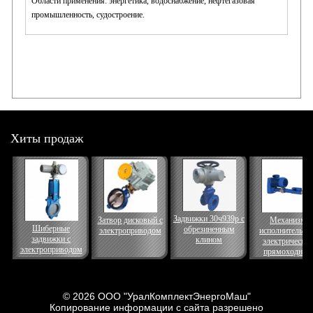
Области применения: энергетика, водоснабжение, нефтегазовая
промышленность, судостроение.
Хиты продаж
Задвижки 30ч939р с
Затвор дисковый с
Механизм
Шиберные
обрезиненным
электроприводом
исполнительны
задвижки с
клином
электрически
электроприводом
прямоходный
© 2026 ООО "УралКомплектЭнергоМаш"
Копирование информации с сайта разрешено