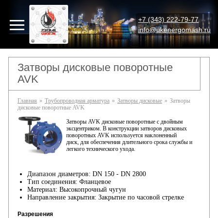
+7 (343) 222-79-77
info@ukenergomash.ru
Затворы дисковые поворотные
AVK
Главная
»
Трубопроводная арматура
»
Затворы дисковые
»
Затворы
дисковые поворотные AVK
Затворы AVK дисковые поворотные с двойным
эксцентриком.
В конструкции затворов дисковых
поворотных AVK используется наклоненный
диск, для обеспечения длительного срока службы и
легкого технического ухода.
Диапазон диаметров: DN 150 - DN 2800
Тип соединения: Фланцевое
Материал: Высокопрочный чугун
Направление закрытия: Закрытие по часовой стрелке
Разрешения