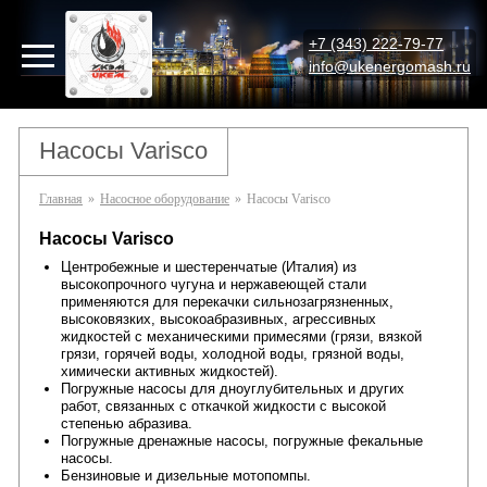
+7 (343) 222-79-77
info@ukenergomash.ru
Насосы Varisco
Главная
»
Насосное оборудование
»
Насосы Varisco
Насосы Varisco
Центробежные и шестеренчатые (Италия) из
высокопрочного чугуна и нержавеющей стали
применяются для перекачки сильнозагрязненных,
высоковязких, высокоабразивных, агрессивных
жидкостей с механическими примесями (грязи, вязкой
грязи, горячей воды, холодной воды, грязной воды,
химически активных жидкостей).
Погружные насосы для дноуглубительных и других
работ, связанных с откачкой жидкости с высокой
степенью абразива.
Погружные дренажные насосы, погружные фекальные
насосы.
Бензиновые и дизельные мотопомпы.