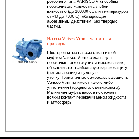
роторного типа VARISCO V способны
перекачивать жидкости с любой
вязкостью (до 100000 сСт. и температурой
от -40 до +300 С), обладающие
абразивным действием, без твердых
частиц.
Насосы Varisco Vtrm с магнитным
приводом
Шестеренчатые насосы с магнитной
муфтой Varisco Vtrm созданы для
перекачки легко текучих и высоковязких,
обеспечивают наибольшую взрывозащиту
(нет испарений) и нулевую
утечку.
Герметичные
самовсасывающие насосы
Varisco Vtrm не имеют какого-либо
уплотнения (торцевого, сальникового).
Магнитная муфта насоса исключает
всякий контакт перекачиваемой жидкости
и атмосферы.