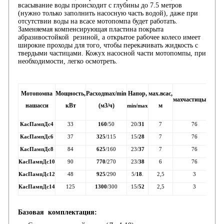
всасывание воды происходит с глубины до 7.5 метров
(нужно только заполнить насосную часть водой), даже при
отсутствии воды на всасе мотопомпа будет работать.
Заменяемая компенсирующая пластина покрыта
абразивостойкой резиной, а открытое рабочее колесо имеет
широкие проходы для того, чтобы перекачивать жидкость с
твердыми частицами. Кожух насосной части мотопомпы, при
необходимости, легко осмотреть.
Д
Мотопомпа
Мощность,
Расход
max/min
Напор,
мах.
всас,
мах
частицы,
мм
па
на
шасси
кВт
(м3/ч)
м
min/max
в
КасПамп
Дс
4
33
160
/50
20/
31
7
76
КасПамп
Дс
6
37
325
/115
15/
28
7
76
КасПамп
Дс
8
84
625
/160
23/
37
7
76
КасПамп
Дс
10
90
770
/270
23/
38
6
76
КасПамп
Дс
12
48
925
/290
5/
18
.
2,5
3
КасПамп
Дс
14
125
1300
/300
15/
52
2,5
3
Базовая комплектация: