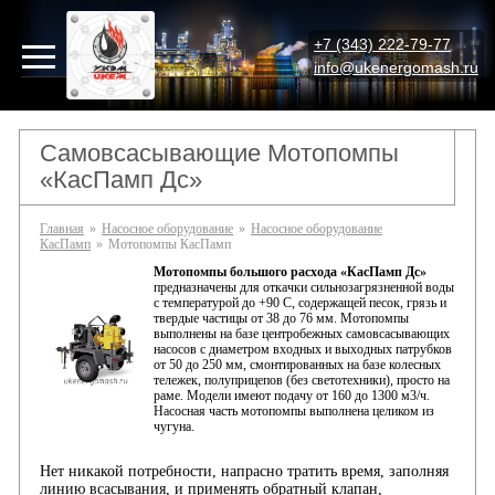
+7 (343) 222-79-77
info@ukenergomash.ru
Самовсасывающие Мотопомпы
«КасПамп Дс»
Главная
»
Насосное оборудование
»
Насосное оборудование
КасПамп
»
Мотопомпы КасПамп
Мотопомпы большого расхода «КасПамп Дс»
предназначены для откачки сильнозагрязненной воды
с температурой до +90 C, содержащей песок, грязь и
твердые частицы от 38 до 76 мм. Мотопомпы
выполнены на базе центробежных самовсасывающих
насосов с диаметром входных и выходных патрубков
от 50 до 250 мм, смонтированных на базе колесных
тележек, полуприцепов (без светотехники), просто на
раме. Модели имеют подачу от 160 до 1300 м3/ч.
Насосная часть мотопомпы выполнена целиком из
чугуна.
Нет никакой потребности, напрасно тратить время, заполняя
линию всасывания, и применять обратный клапан,