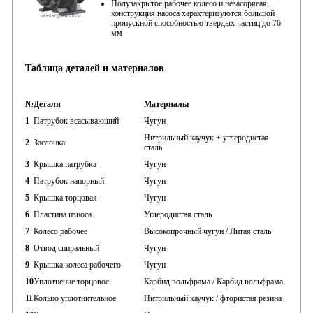
Полузакрытое рабочее колесо и незасоряеая
конструкция насоса характеризуются большой
пропускной способностью твердых частиц до 76
мм
Таблица деталей
и материалов
№
Детали
Материалы
1
Патрубок всасывающий
Чугун
Нитрильный каучук + углеродистая
2
Заслонка
сталь
3
Крышка патрубка
Чугун
4
Патрубок напорный
Чугун
5
Крышка торцовая
Чугун
6
Пластина износа
Углеродистая сталь
7
Колесо рабочее
Высокопрочный чугун / Литая сталь
8
Отвод спиральный
Чугун
9
Крышка колеса рабочего
Чугун
10
Уплотнение торцовое
Карбид вольфрама / Карбид вольфрама
11
Кольцо уплотнительное
Нитрильный каучук / фтористая резина