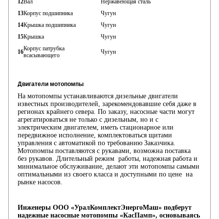
12
Вал
Нержавеющая сталь
13
Корпус подшипника
Чугун
14
Крышка подшипника
Чугун
15
Крышка
Чугун
Корпус патрубка
16
Чугун
всасывающего
Двигатели мотопомпы
На мотопомпы устанавливаются дизельные двигатели
известных производителей, зарекомендовавшие себя даже в
регионах крайнего севера. По заказу, насосные части могут
агрегатироваться не только с дизельным, но и с
электрическим двигателем, иметь стационарное или
передвижное исполнение, комплектоваться щитами
управления с автоматикой по требованию Заказчика.
Мотопомпы поставляются с рукавами, возможна поставка
без рукавов. Длительный режим работы, надежная работа и
минимальное обслуживание, делают эти мотопомпы самыми
оптимальными из своего класса и доступными по цене на
рынке насосов.
Инженеры ООО «УралКомплектЭнергоМаш» подберут
надежные насосные мотопомпы «КасПамп», основываясь