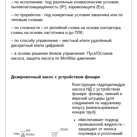
– по исполнению: под различные климатические условия,
пылевлагозащищëнность (IP), взрывозащита (Ex);
– по проработке - под конкретные условия заказчика или по
типовым схемам;
– по сложности – от релейной схема на основе контактора,
схемы на основе частотника и до ПЛК;
– по способу управления – местный и/или удалëнный,
дискретный и/или цифровой.
– в основе решения блоков управления: Пуск/Останов
насоса, защита насоса по Min/Max давлению
Дозировочный насос с устройством фонаря
Конструкция гидроцилиндра
насоса НД с устройством
фонаря: фонарь, нижний и
верхний штуцеры (для
соединения по наружному
конусу развальцованных
концов труб):
обеспечивает подвод
промывочной жидкости –
защищает от износа
плунжера и уплотнений