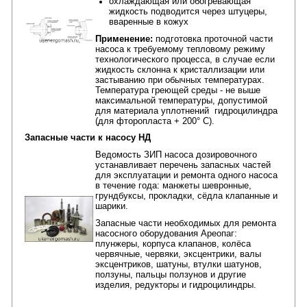
охлаждающая или обогревающая
жидкость подводится через штуцеры,
вваренные в кожух
Применение:
подготовка проточной части
насоса к требуемому тепловому режиму
технологического процесса, в случае если
жидкость склонна к кристаллизации или
застыванию при обычных температурах.
Температура греющей среды - не выше
максимальной температуры, допустимой
для материала уплотнений гидроцилиндра
(для фторопласта + 200° С).
Запасные части к насосу НД
Ведомость ЗИП насоса дозировочного
устанавливает перечень запасных частей
для эксплуатации и ремонта одного насоса
в течение года: манжеты шевронные,
грундбуксы, прокладки, сëдла клапанные и
шарики.
Запасные части необходимых для ремонта
насосного оборудования Ареопаг:
плунжеры, корпуса клапанов, колëса
червячные, червяки, эксцентрики, валы
эксцентриков, шатуны, втулки шатунов,
ползуны, пальцы ползунов и другие
изделия, редукторы и гидроцилиндры.