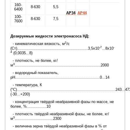
160-
8-630
5,5
6400
АР34
АР44
100-
8-630
7,5
7600
Дозируемые жидкости электронасоса НД:
2
- кинематическая вязкость, м
/с
-7
-
(Ст).............................................................3,5х10
...8х10
4
(0,0035...8)
- плотность, не более, кг/
3
м
..........................................................................2000
- водородный показатель,
рН.........................................................................0...14
- температура, К
(°С).....................................................................................243...47
(-30...+200)
- концентрация твëрдой неабразивной фазы по массе, не
более, %.................10
- плотность твëрдой неабразивной фазы, не более, кг/
3
м
.................................2300
- величина зерна твëрдой неабразивной фазы в % от