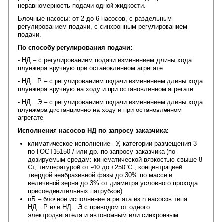
неравномерность подачи одной жидкости.
Блочные насосы: от 2 до 6 насосов, с раздельным
регулированием подачи, с синхронным регулированием
подачи.
По способу регулирования подачи:
- НД – с регулированием подачи изменением длины хода
плунжера вручную при остановленном агрегате
- НД…Р – с регулированием подачи изменением длины хода
плунжера вручную на ходу и при остановленном агрегате
- НД…Э – с регулированием подачи изменением длины хода
плунжера дистанционно на ходу и при остановленном
агрегате
Исполнения насосов НД по запросу заказчика:
климатическое исполнение - У, категории размещения 3
по ГОСТ15150 / или др. по запросу заказчика (по
дозируемым средам: кинематической вязкостью свыше 8
Ст, температурой от -40 до +250°С , концентрацией
твердой неабразивной фазы до 30% по массе и
величиной зерна до 3% от диаметра условного прохода
присоединительных патрубков)
nБ – блочное исполнение агрегата из n насосов типа
НД…Р или НД…Э с приводом от одного
электродвигателя и автономным или синхронным