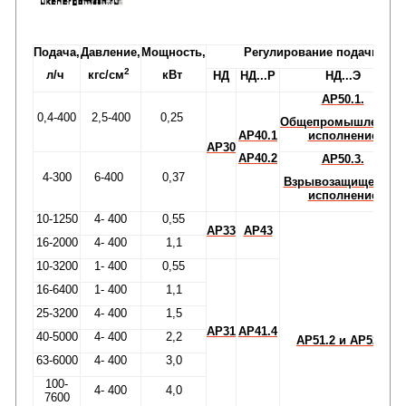
Подача,
Давление,
Мощность,
Регулирование подачи
2
л/ч
кгс/см
кВт
НД
НД...Р
НД...Э
АР50.1.
0,4-400
2,5-400
0,25
Общепромышленное
АР40.1
исполнение
АР30
АР40.2
АР50.3.
4-300
6-400
0,37
Взрывозащищенное
исполнение
10-1250
4- 400
0,55
АР33
АР43
16-2000
4- 400
1,1
10-3200
1- 400
0,55
16-6400
1- 400
1,1
25-3200
4- 400
1,5
АР31
АР41.4
40-5000
4- 400
2,2
АР51.2 и АР52.2
63-6000
4- 400
3,0
100-
4- 400
4,0
7600