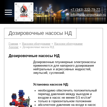
+7 (343) 222-79-77
info@ukenergomash.ru
Дозировочные насосы НД
Главная
»
Насосное оборудование
»
Насосное оборудование
Ареопаг
»
Дозировочные насосы НД
Дозировочные насосы НД
Дозировочные плунжерные электронасосы
применяются для напорного дозирования
нейтральных и агрессивных жидкостей,
эмульсий, суспензий.
Установка насосов НД:
необходимо обеспечить положительный
перепад давления между выходом и
2
входом в насос не менее 0,5 кгс/см
только в горизонтальном положении
абсолютное давление на входе в насос