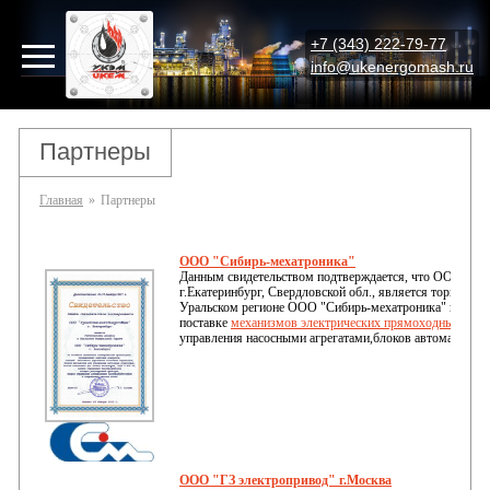
+7 (343) 222-79-77
info@ukenergomash.ru
Партнеры
Главная
»
Партнеры
ООО "Сибирь-мехатроника"
Данным свидетельством подтверждается, что ООО "У
г.Екатеринбург, Свердловской обл., является торговым
Уральском регионе ООО "Сибирь-мехатроника" г.Новос
поставке
механизмов электрических прямоходных МЭ
управления насосными агрегатами,блоков автоматики
ООО "ГЗ электропривод" г.Москва