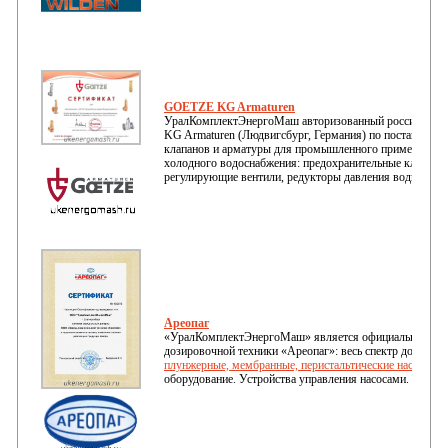
GOETZE KG Armaturen
УралКомплектЭнергоМаш авторизованный российский
KG Armaturen (Людвигсбург, Германия) по поставке в
ы
клапанов и арматуры для промышленного применения, 
холодного водоснабжения:
предохранительные клапаны,
регулирующие вентили, редукторы давления воды и т.д.
Ареопаг
«УралКомплектЭнергоМаш» является официальным д
дозировочной техники «Ареопаг»: весь спектр дозирово
плунжерные, мембранные, перистальтические насосы
, 
оборудование. Устройства управления насосами.