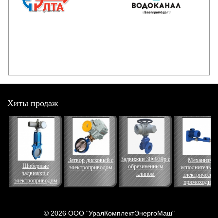
Хиты продаж
Задвижки 30ч939р с
Затвор дисковый с
Механизм
Шиберные
обрезиненным
электроприводом
исполнительны
задвижки с
клином
электрически
электроприводом
прямоходный
© 2026 ООО "УралКомплектЭнергоМаш"