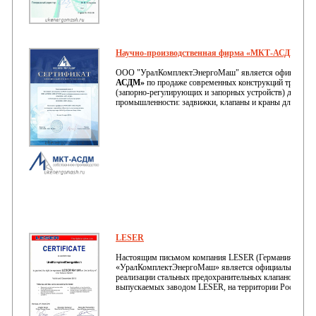
Научно-производственная фирма «МКТ-АСДМ»
ООО "УралКомплектЭнергоМаш" является официальн
АСДМ»
по продаже современных конструкций трубопр
(запорно-регулирующих и запорных устройств) для неф
промышленности: задвижки, клапаны и краны для нефти
LESER
Настоящим письмом компания LESER (Германия) подт
«УралКомплектЭнергоМаш» является официальным дил
реализации стальных предохранительных клапанов и п
выпускаемых заводом LESER, на территории Российско