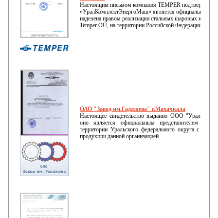
Настоящим письмом компания TEMPER подтверждает,
«УралКомплектЭнергоМаш» является официальным дил
наделена правом реализации стальных шаровых кранов
Temper OÜ, на территории Российской Федерации и стр
ОАО "Завод им.Гаджиева" г.Махачкала
Настоящее свидетельство выданно ООО "УралКомпл
оно является официальным представителем ОАО 
территории Уральского федерального округа с гарант
продукции данной организацией.