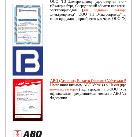
ООО "ГЗ Электропривод" удостоверяет, что ООО 
г.Екатеринбург, Свердловской области является офиц
электроприводов (
для задвижек
,
затворов
) п
Электропривод". ООО "ГЗ Электропривод" дает гара
свою продукцию, приобретенную через ООО "УралКо
ABO (Armatury Buracco Olomouc) Valve s.r.o (Чехия)
Настоящим письмом АВО Valve s.r.o, Чехия (производ
ножевых затворов
) подтверждает, что ООО "УралКомп
официальным представителем компании АВО Valve s.r.o
Федерации.