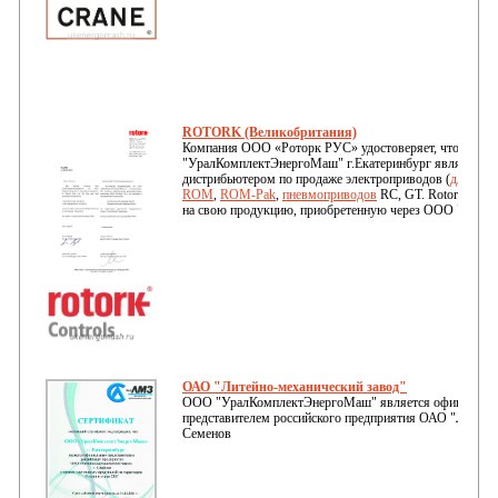
ROTORK (Великобритания)
Компания ООО «Роторк РУС» удостоверяет, что ООО
"УралКомплектЭнергоМаш" г.Екатеринбург является 
дистрибьютером по продаже электроприводов (
для зад
ROM
,
ROM-Pak
,
пневмоприводов
RC, GT. Rotork дает 
на свою продукцию, приобретенную через ООО "Урал
ОАО "Литейно-механический завод"
ООО "УралКомплектЭнергоМаш" является официальн
представителем российского предприятия ОАО "Литейно
Семенов