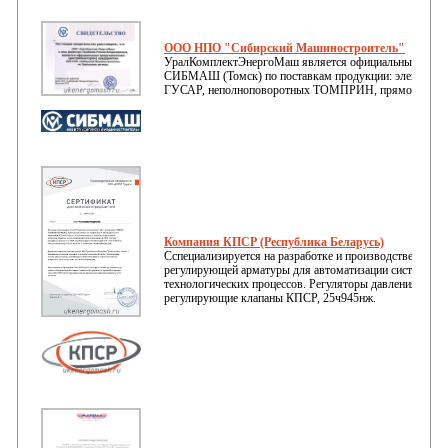
ООО НПО "Сибирский Машиностроитель"
УралКомплектЭнергоМаш является официальным предс
СИБМАШ (Томск) по поставкам продукции: электропр
ГУСАР, неполноповоротных ТОМПРИН, прямоходных) 
Компания КПСР (Республика Беларусь)
Сспециализируется на разработке и производстве трубо
регулирующей арматуры для автоматизации систем теп
технологических процессов. Регуляторы давления прям
регулирующие клапаны КПСР, 25ч945нж.