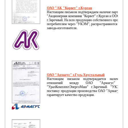
ОАО "АК "Корвет" г.Курган
Настоящим письмом подтверждаем наличие партнерск
"Акционерная компания "Корвет" г.Курган и ООО "У
г.Заречный. На всю продукцию собственного производс
потребителям через "УКЭМ", распространяются гарант
завода-изготовителя.
ОАО "Армагус" г.Гусь-Хрустальный
Настоящим письмом подтверждается наличие до
отношений между ОАО "Армагус" г.Гусь
"УралКомплектЭнергоМаш" г.Заречный. "УКЭМ" и
поставку продукции производства ОАО "Армагус", в с
гарантирует качество продукции.