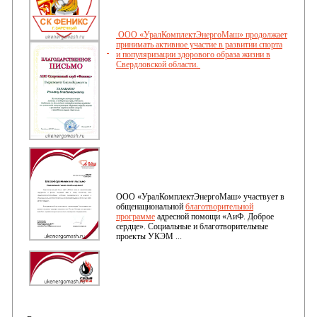
ООО «УралКомплектЭнергоМаш» продолжает
принимать активное участие в развитии спорта
и популяризации здорового образа жизни в
Свердловской области.
ООО «УралКомплектЭнергоМаш» участвует в
общенациональной
благотворительной
программе
адресной помощи «АиФ. Доброе
сердце».
Социальные и благотворительные
проекты УКЭМ ...