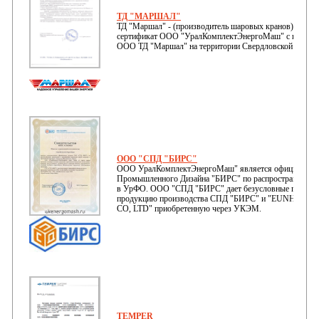
ТД "МАРШАЛ"
ТД "Маршал" - (производитель шаровых кранов) предо
сертификат ООО "УралКомплектЭнергоМаш" с правом 
ООО ТД "Маршал" на территории Свердловской области
ООО "СПД "БИРС"
ООО УралКомплектЭнергоМаш" является официальны
Промышленного Дизайна "БИРС" по распространению 
в УрФО. ООО "СПД "БИРС" дает безусловные гарантий
продукцию производства СПД "БИРС" и "EUNHA 
CO, LTD" приобретенную через УКЭМ.
TEMPER