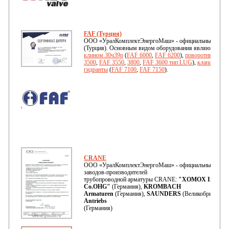
FAF (Турция)
ООО «УралКомплектЭнергоМаш» - официальный дилер 
(Турция). Основным видом оборудования являются:
за
клином 30ч39р
(
FAF 6000
,
FAF 6200
),
поворотные диск
3500
,
FAF 3550
,
3800
,
FAF 3600 тип LUG
),
клапаны об
гидранты
(
FAF 7100
,
FAF 7150
).
CRANE
ООО «УралКомплектЭнергоМаш» - официальный предст
заводов-производителей
трубопроводной арматуры CRANE:
"XOMOX Internat
Co.OHG"
(Германия),
KROMBACH
Armaturen
(Германия),
SAUNDERS
(Великобритания)
Antriebs
(Германия)