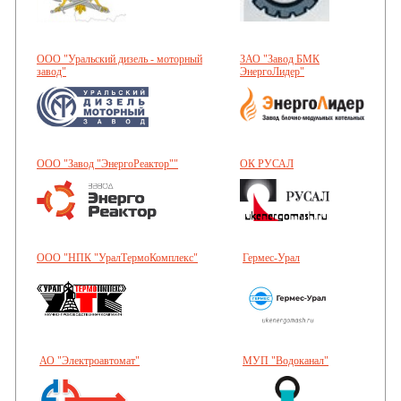
ООО "Уральский дизель - моторный
ЗАО "Завод БМК
завод"
ЭнергоЛидер"
ООО "Завод "ЭнергоРеактор""
ОК РУСАЛ
ООО "НПК "УралТермоКомплекс"
Гермес-Урал
АО "Электроавтомат"
МУП "Водоканал"