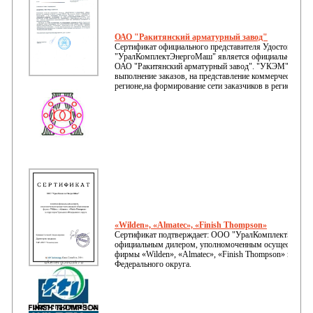
ОАО "Ракитянский арматурный завод"
Сертификат официального представителя Удостоверяет
"УралКомплектЭнергоМаш" является официальным рег
ОАО "Ракитянский арматурный завод". "УКЭМ" имеет п
выполнение заказов, на представление коммерческих ин
регионе,на формирование сети заказчиков в регионе и м
«Wilden», «Almatec», «Finish Thompson»
Сертификат подтверждает: ООО "УралКомплектЭнерг
официальным дилером, уполномоченным осуществлять
фирмы «Wilden», «Almatec», «Finish Thompson» на тер
Федерального округа.