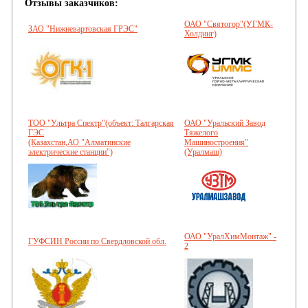
Отзывы заказчиков:
ОАО "Святогор"(УГМК-
ЗАО "Нижневартовская ГРЭС"
Холдинг)
ТОО "Ультра Спектр"(объект: Талгарская
ОАО "Уральский Завод
ГЭС
Тяжелого
(Казахстан,АО "Алматинские
Машиностроения"
электрические станции")
(Уралмаш)
ОАО "УралХимМонтаж" -
ГУФСИН России по Свердловской обл.
2