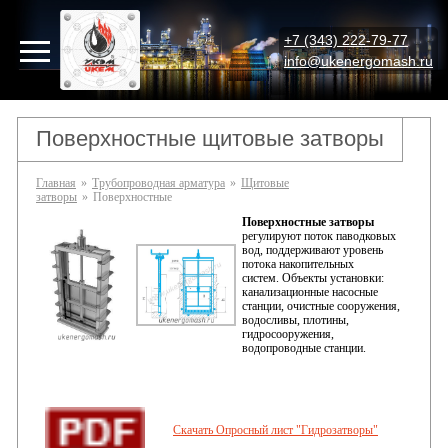
+7 (343) 222-79-77
info@ukenergomash.ru
Поверхностные щитовые затворы
Главная
»
Трубопроводная арматура
»
Щитовые
затворы
»
Поверхностные
Поверхностные затворы
регулируют поток паводковых
вод, поддерживают уровень
потока накопительных
систем. Объекты установки:
канализационные насосные
станции, очистные сооружения,
водосливы, плотины,
гидросооружения,
водопроводные станции.
Скачать Опросный лист "Гидрозатворы"