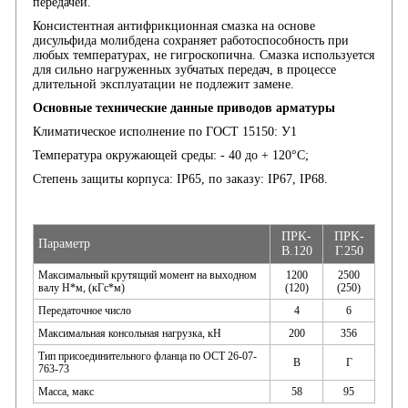
передачей.
Консистентная антифрикционная смазка на основе
дисульфида молибдена сохраняет работоспособность при
любых температурах, не гигроскопична. Смазка используется
для сильно нагруженных зубчатых передач, в процессе
длительной эксплуатации не подлежит замене.
Основные технические данные приводов арматуры
Климатическое исполнение по ГОСТ 15150: У1
Температура окружающей среды: - 40 до + 120°С;
Степень защиты корпуса: IР65, по заказу: IР67, IP68.
ПPK-
ПPK-
Параметр
В.120
Г.250
Максимальный крутящий момент на выходном
1200
2500
валу Н*м, (кГс*м)
(120)
(250)
Передаточное число
4
6
Максимальная консольная нагрузка, кН
200
356
Тип присоединительного фланца по ОСТ 26-07-
В
Г
763-73
Масса, макс
58
95