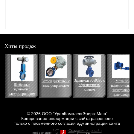
Хиты продаж
Задвижки 30ч939р с
Затвор дисковый с
Механизм
Шиберные
обрезиненным
электроприводом
исполнительны
задвижки с
клином
электрически
электроприводом
прямоходный
© 2026 ООО "УралКомплектЭнергоМаш"
Копирование информации с сайта разрешено
только с письменного согласия администрации сайта
Создание и дизайн