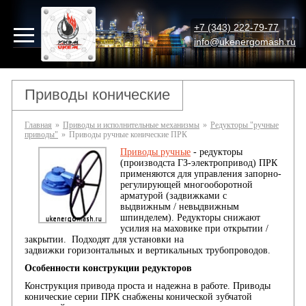
+7 (343) 222-79-77
info@ukenergomash.ru
Приводы конические
Главная
»
Приводы и исполнительные механизмы
»
Редукторы "ручные
приводы"
»
Приводы ручные конические ПРК
Приводы ручные
- редукторы
(производста ГЗ-электропривод) ПРК
применяются для управления запорно-
регулирующей многооборотной
арматурой (задвижками с
выдвижным / невыдвижным
шпинделем). Редукторы снижают
усилия на маховике при открытии /
закрытии. Подходят для установки на
задвижки горизонтальных и вертикальных трубопроводов.
Особенности конструкции редукторов
Конструкция привода проста и надежна в работе. Приводы
конические серии ПРК снабжены конической зубчатой