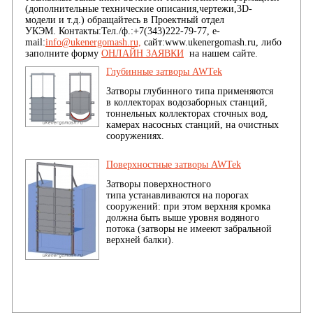
(дополнительные технические описания,чертежи,3D-
модели и т.д.) обращайтесь в Проектный отдел
УКЭМ. Контакты:Тел./ф.:+7(343)222-79-77, e-
mail:
info@ukenergomash.ru,
сайт:www.ukenergomash.ru, либо
заполните форму
ОНЛАЙН ЗАЯВКИ
на нашем сайте.
Глубинные затворы AWTek
Затворы глубинного типа применяются
в коллекторах водозаборных станций,
тоннельных коллекторах сточных вод,
камерах насосных станций, на очистных
сооружениях.
Поверхностные затворы AWTek
Затворы поверхностного
типа
устанавливаются на порогах
сооружений: при этом верхняя кромка
должна быть выше уровня водяного
потока (затворы не имееют забральной
верхней балки).