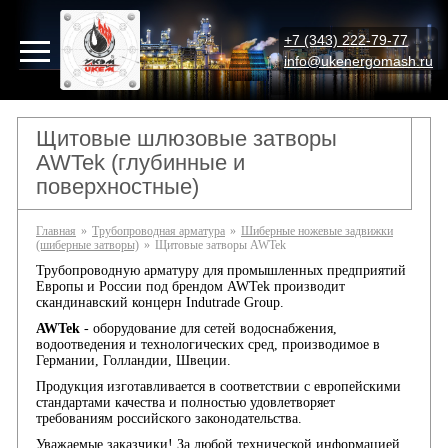
+7 (343) 222-79-77
info@ukenergomash.ru
Щитовые шлюзовые затворы
AWTek (глубинные и
поверхностные)
Главная
»
Трубопроводная арматура
»
Шиберные ножевые задвижки
(шиберные затворы)
»
Щитовые затворы AWTek
Трубопроводную арматуру для промышленных предприятий
Европы и России под брендом AWTek производит
скандинавский концерн Indutrade Group.
AWTek
- оборудование для сетей водоснабжения,
водоотведения и технологических сред, производимое в
Германии, Голландии, Швеции.
Продукция изготавливается в соответствии с европейскими
стандартами качества и полностью удовлетворяет
требованиям российского законодательства.
Уважаемые заказчики! За любой технической информацией