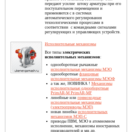
передают усилие штоку арматуры при его
поступательном перемещении и
применяются с в системах
автоматического регулирования
технологическими процессами в
соответствии с командными сигналами
регулирующих и управляющих устройств.
Исполнительные механизмы
Все типы
электрических
исполнительных механизмов
:
однооборотные рычажные
исполнительные механизмы МЭО
однооборотные
фланцевые
исполнительные механизмы МЭОФ
а так же, НОВИНКА !
Механизмы
исполнительные однооборотные
PrimAR-M PrimAR-MF
линейные или
прямоходные
исполнительные механизмы
(электроприводы МЭП)
новая линейка
исполнительных
механизмов МЭП-С
приводы ПВМ, МЭО в атомномном
исполнении, механизмы иностранных
производителей и мн.др.