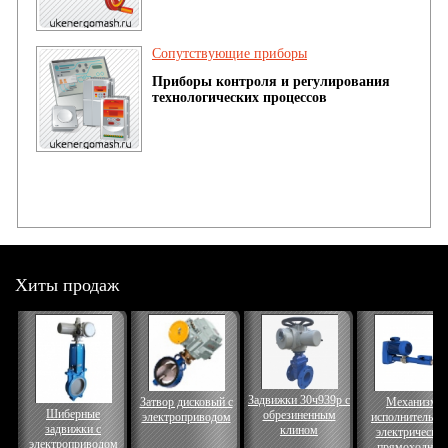
Сопутствующие приборы
Приборы контроля и регулирования
технологических процессов
Хиты продаж
Задвижки 30ч939р с
Затвор дисковый с
Механизм
Шиберные
обрезиненным
электроприводом
исполнительны
задвижки с
клином
электрически
электроприводом
прямоходный