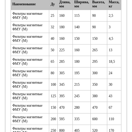
Длина,
Ширина,
Высота,
Масса,
Наименование
Ду
мм
мм
мм
кг
Фильтры магнитные
25
160
115
90
2,5
ФМУ (М)
Фильтры магнитные
32
180
140
90
3
ФМУ (М)
Фильтры магнитные
40
160
150
150
4,5
ФМУ (М)
Фильтры магнитные
50
225
160
265
13
ФМУ (М)
Фильтры магнитные
65
285
180
295
18,5
ФМУ (М)
Фильтры магнитные
80
305
195
300
24
ФМУ (М)
Фильтры магнитные
100
345
215
350
30
ФМУ (М)
Фильтры магнитные
125
395
245
380
43
ФМУ (М)
Фильтры магнитные
150
470
280
470
67
ФМУ (М)
Фильтры магнитные
200
595
335
600
110
ФМУ (М)
Фильтры магнитные
250
800
405
520
170