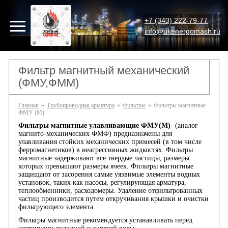
+7 (343) 222-79-77
info@ukenergomash.ru
Фильтр магнитный механический
(ФМУ,ФММ)
Главная
»
Трубопроводная арматура
»
Фильтры
»
Фильтры магнитные
ФМУ (М)
Фильтры магнитные улавливающие ФМУ(М)
- (аналог
магнито-механических ФМФ) предназначены для
улавливания стойких механических примесей (в том числе
ферромагнетиков) в неагрессивных жидкостях. Фильтры
магнитные задерживают все твердые частицы, размеры
которых превышают размеры ячеек. Фильтры магнитные
защищают от засорения самые уязвимые элементы водных
установок, таких как насосы, регулирующая арматура,
теплообменники, расходомеры. Удаление отфильтрованных
частиц производится путем откручивания крышки и очистки
фильтрующего элемента.
Фильтры магнитные рекомендуется устанавливать перед