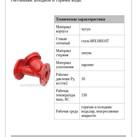
счетчиками холодной и горячей воды.
Технические характеристики
Материал
чугун
корпуса
Стакан
сталь 08Х18Н10Т
сетчатый
Материал
латунь
стержня
Материал
паронит
уплотнения
Рабочее
давление Ру,
16
кгс/см2
Рабочая
температура
150
tmax, 0C
горячая и холодная
Рабочая среда
вода,пар, неагрессивные
жидкости