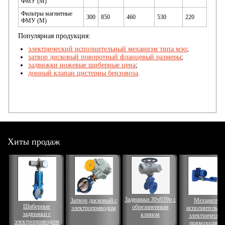
ФМУ (М)
Фильтры магнитные
300
850
460
530
220
ФМУ (М)
Популярная продукция:
электрический исполнительный механизм типа мэо
;
затвор дисковый поворотный фланцевый размеры
;
задвижки ножевые шиберные цена
;
донный клапан цистерны бензовоза
.
Хиты продаж
Задвижки 30ч939р с
Затвор дисковый с
Механизм
Шиберные
обрезиненным
электроприводом
исполнительны
задвижки с
клином
электрически
электроприводом
прямоходный