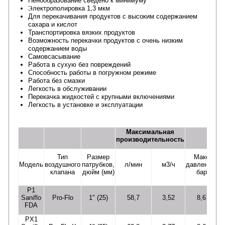
Пенообразование сведено к минимуму
Э
лектрополировка 1,3 мкм
Для перекачивания продуктов с высоким содержанием
сахара и кислот
Транспортировка вязких продуктов
Возможность перекачки продуктов с очень низким
содержанием воды
Самовсасывание
Работа в сухую без повреждений
Способность работы в погружном режиме
Работа без смазки
Легкость в обслуживании
Перекачка жидкостей с крупными включениями
Легкость в установке и эксплуатации
Максимальная
производительность
Тип
Размер
Макс
р
Модель
воздушного
патрубков,
л/мин
м3/ч
давление,
ча
клапана
дюйм (мм)
бар
P1
Saniflo
Pro-Flo
1" (25)
58,7
3,52
8,6
FDA
PX1