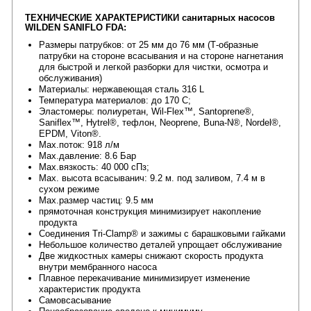
ТЕХНИЧЕСКИЕ ХАРАКТЕРИСТИКИ санитарных насосов
WILDEN SANIFLO FDA:
Размеры патрубков: от 25 мм до 76 мм (Т-образные
патрубки на стороне всасывания и на стороне нагнетания
для быстрой и легкой разборки для чистки, осмотра и
обслуживания)
Материалы: нержавеющая сталь 316 L
Температура материалов: до 170 С;
Эластомеры: полиуретан, Wil-Flex™, Santoprene®,
Saniflex™, Hytrel®, тефлон, Neoprene, Buna-N®, Nordel®,
EPDM, Viton®.
Max.поток: 918 л/м
Max.давление: 8.6 Бар
Max.вязкость: 40 000 сПз;
Мах. высота всасыванич: 9.2 м. под заливом, 7.4 м в
сухом режиме
Мах.размер частиц: 9.5 мм
прямоточная конструкция минимизирует накопление
продукта
Соединения Tri-Clamp® и зажимы с барашковыми гайками
Небольшое количество деталей упрощает обслуживание
Две жидкостных камеры снижают скорость продукта
внутри мембранного насоса
Плавное перекачивание минимизирует изменение
характеристик продукта
Самовсасывание