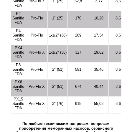
Saniflo
Pro-Flo X
1" (25)
62,8
3,77
8,6
FDA
P2
Saniflo
Pro-Flo
1" (25)
170
10,20
8,6
FDA
P4
Saniflo
Pro-Flo
1-1/2" (38)
289
17,34
8,6
FDA
PX4
Saniflo
Pro-Flo X
1-1/2" (38)
327
19,62
8,6
FDA
P8
Saniflo
Pro-Flo
2" (51)
591
35,46
8,6
FDA
PX8
Saniflo
Pro-Flo X
2" (51)
674
40,44
8,6
FDA
PX15
Saniflo
Pro-Flo X
3" (76)
918
55,08
8,6
FDA
По любым техническим вопросам, вопросам
приобретения мембранных насосов, сервисного