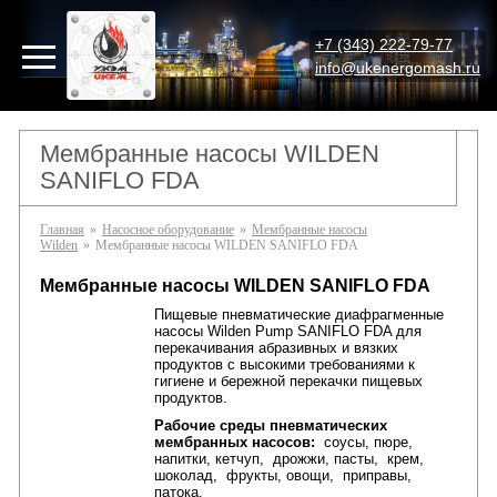
+7 (343) 222-79-77
info@ukenergomash.ru
Мембранные насосы WILDEN
SANIFLO FDA
Главная
»
Насосное оборудование
»
Мембранные насосы
Wilden
»
Мембранные насосы WILDEN SANIFLO FDA
Мембранные насосы WILDEN SANIFLO FDA
Пищевые пневматические диафрагменные
насосы
Wilden
Pump SANIFLO FDA
для
перекачивания абразивных и вязких
продуктов с высокими требованиями к
гигиене и бережной перекачки пищевых
продуктов.
Рабочие среды пневматических
мембранных насосов:
соусы, пюре,
напитки, кетчуп, дрожжи, пасты, крем,
шоколад, фрукты, овощи, приправы,
патока.