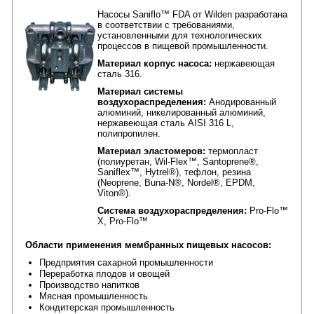
Насосы Saniflo™ FDA от Wilden разработана
в соответствии с требованиями,
установленными для технологических
процессов в пищевой промышленности.
Материал корпус насоса
:
нержавеющая
сталь 316.
Материал системы
воздухораспределения
:
Анодированный
алюминий, никелированный алюминий,
нержавеющая сталь AISI 316 L,
полипропилен.
Материал эластомеров
:
термопласт
(полиуретан, Wil-Flex™, Santoprene®,
Saniflex™, Hytrel®),
тефлон,
резина
(Neoprene, Buna-N®, Nordel®, EPDM,
Viton®).
Система воздухораспределения
:
Pro-Flo™
X,
Pro-Flo™
Области применения мембранных пищевых насосов:
Предприятия сахарной промышленности
Переработка плодов и овощей
Производство напитков
Мясная промышленность
Кондитерская промышленность