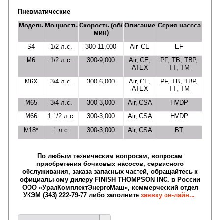
Пневматические
Модель
Мощность
Скорость (об/
Описание
Серия насоса
мин)
S4
1/2 л.с.
300-11,000
Air, CE
EF
M6
1/2 л.с.
300-9,000
Air, CE,
PF, TB, TBP,
ATEX
TT, TM
M6X
3/4 л.с.
300-6,000
Air, CE,
PF, TB, TBP,
ATEX
TT, TM
M65
3/4 л.с.
300-3,000
Air, CSA
HVDP
M66
1 1/2 л.с.
300-3,000
Air, CSA
HVDP
M18*
1 л.с.
300-3,000
Air, CSA
BT
По любым техническим вопросам, вопросам
приобретения бочковых насосов, сервисного
обслуживания, заказа запасных частей, обращайтесь к
официальному дилеру FINISH THOMPSON INC. в России
ООО «УралКомплектЭнергоМаш», коммерческий отдел
УКЭМ (343) 222-79-77 либо заполните
заявку он-лайн...