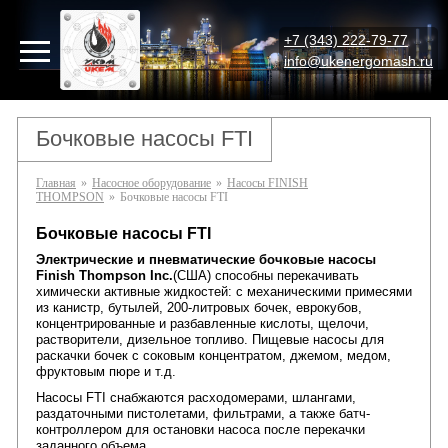
+7 (343) 222-79-77
info@ukenergomash.ru
Бочковые насосы FTI
Главная
»
Насосное оборудование
»
Насосы FINISH
THOMPSON
»
Бочковые насосы FTI
Бочковые насосы FTI
Электрические и пневматические
бочковые насосы
Finish Thompson Inc.
(США) способны перекачивать
химически активные жидкостей: с механическими примесями
из канистр, бутылей, 200-литровых бочек, еврокубов,
концентрированные и разбавленные кислоты, щелочи,
растворители, дизельное топливо. Пищевые насосы для
раскачки бочек с соковым концентратом, джемом, медом,
фруктовым пюре и т.д.
Насосы FTI снабжаются расходомерами, шлангами,
раздаточными пистолетами, фильтрами, а также батч-
контроллером для остановки насоса после перекачки
заданного объема.