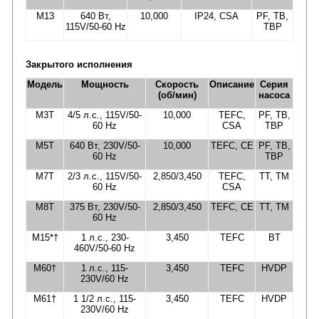
M13
640 Вт,
10,000
IP24, CSA
PF, TB,
115V/50-60 Hz
TBP
Закрытого исполнения
Модель
Мощность
Скорость
Описание
Серия
(об/мин)
насоса
M3T
4/5 л.с., 115V/50-
10,000
TEFC,
PF, TB,
60 Hz
CSA
TBP
M5T
640 Вт, 230V/50-
10,000
TEFC, CE
PF, TB,
60 Hz
TBP
M7T
2/3 л.с., 115V/50-
2,850/3,450
TEFC,
TT, TM
60 Hz
CSA
M8T
375 Вт, 230V/50-
2,850/3,450
TEFC, CE
TT, TM
60 Hz
M15*†
1 л.с., 230-
3,450
TEFC
BT
460V/50-60 Hz
M60†
1 л.с., 115-
3,450
TEFC
HVDP
230V/60 Hz
M61†
1 1/2 л.с., 115-
3,450
TEFC
HVDP
230V/60 Hz