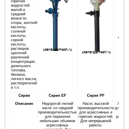
горючих
жидкостей
малой и
средней
вязкости:
хлора, азотной
кислоты,
соляной
кислоты,
серной
кислоты,
растворов
щелочей
различной
концентрации,
дизельного
топлива,
бензина,
легкого масла,
растворителей
и т.п.
Серии
Серия EF
Серия PF
Сери
Описание
Недорогой легкий
Насос высокой
Легкий
насос со средней
производительности
для мал
производительностью
для агрессивных и
жидко
для перекачки
горючих жидкостей.
раство
небольших объемов
Для непрерывной
и реаг
агрессивных
работы.
Им