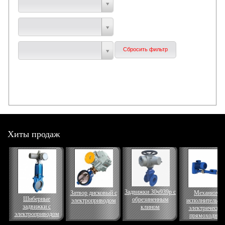
Хиты продаж
Задвижки 30ч939р с
Затвор дисковый с
Механизм
Шиберные
обрезиненным
электроприводом
исполнительны
задвижки с
клином
электрически
электроприводом
прямоходный