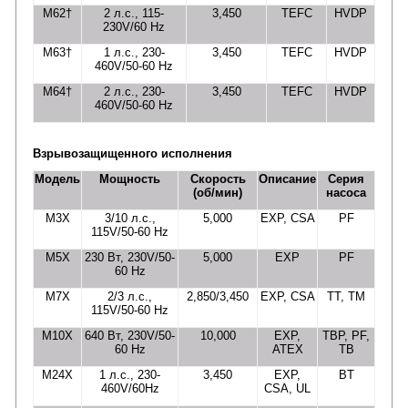
M62†
2 л.с., 115-
3,450
TEFC
HVDP
230V/60 Hz
M63†
1 л.с., 230-
3,450
TEFC
HVDP
460V/50-60 Hz
M64†
2 л.с., 230-
3,450
TEFC
HVDP
460V/50-60 Hz
Взрывозащищенного исполнения
Модель
Мощность
Скорость
Описание
Серия
(об/мин)
насоса
M3X
3/10 л.с.,
5,000
EXP, CSA
PF
115V/50-60 Hz
M5X
230 Вт, 230V/50-
5,000
EXP
PF
60 Hz
M7X
2/3 л.с.,
2,850/3,450
EXP, CSA
TT, TM
115V/50-60 Hz
M10X
640 Вт, 230V/50-
10,000
EXP,
TBP, PF,
60 Hz
ATEX
TB
M24X
1 л.с., 230-
3,450
EXP,
BT
460V/60Hz
CSA, UL