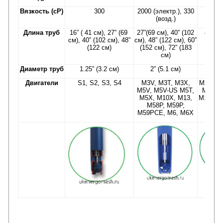
Вязкость (сР)
300
2000 (электр.), 330
2
(возд.)
Длина труб
16” ( 41 см), 27” (69
27”(69 см), 40” (102
40” ( 
см), 40” (102 см), 48”
см), 48” (122 см), 60”
(122 см)
(152 см), 72” (183
см)
Диаметр труб
1.25” (3.2 см)
2” (5.1 см)
1.5” (
Двигатели
S1, S2, S3, S4
M3V, M3T, M3X,
M3V, M3
M5V, M5V-US M5T,
M5V-US
M5X, M10X, M13,
M10X, M
M58P, M59P,
M
M59PCE, M6, M6X