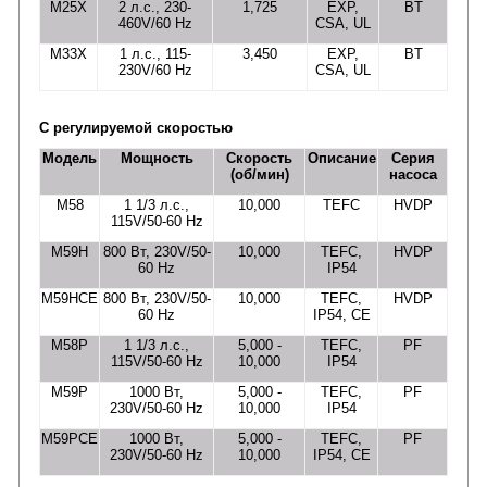
M25X
2 л.с., 230-
1,725
EXP,
BT
460V/60 Hz
CSA, UL
M33X
1 л.с., 115-
3,450
EXP,
BT
230V/60 Hz
CSA, UL
С регулируемой скоростью
Модель
Мощность
Скорость
Описание
Серия
(об/мин)
насоса
M58
1 1/3 л.с.,
10,000
TEFC
HVDP
115V/50-60 Hz
M59H
800 Вт, 230V/50-
10,000
TEFC,
HVDP
60 Hz
IP54
M59HCE
800 Вт, 230V/50-
10,000
TEFC,
HVDP
60 Hz
IP54, CE
M58P
1 1/3 л.с.,
5,000 -
TEFC,
PF
115V/50-60 Hz
10,000
IP54
M59P
1000 Вт,
5,000 -
TEFC,
PF
230V/50-60 Hz
10,000
IP54
M59PCE
1000 Вт,
5,000 -
TEFC,
PF
230V/50-60 Hz
10,000
IP54, CE