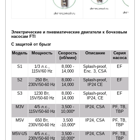
Электрические и пневматические двигатели к бочковым
насосам FTI
С защитой от брызг
Модель
Мощность
Скорость
Описание
Серия
(об/мин)
насоса
S1
1/3 л.с.,
8,000 -
Splash-proof,
EF
115V/60 Hz
14,000
Enc. 3, CSA
S2
250 Вт,
8,000 -
Splash-proof,
EF
230V/50-60 Hz
14,000
IP24 CE
S3
1230 Вт,
8,000 -
Splash-proof,
EF
15V/50-60 Hz
14,000
IP24, CE
M3V
4/5 л.с.,
3,500 -
IP24, CSA
PF, TB,
115V/50-60 Hz
10,000*
TBP
M5V
650 Вт,
3,500
IP24, CSA
PF, TB,
230V/50-60 Hz
-10,000*
TBP
M5V-US
4/5 л.с.,
3,500 -
IP24, CSA
PF, TB,
230V/50-60 Hz
10,000*
TBP