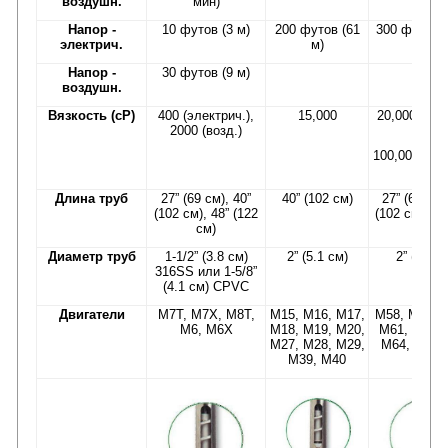
воздушн.
мин)
Напор -
10 футов (3 м)
200 футов (61
300 футов (
электрич.
м)
Напор -
30 футов (9 м)
воздушн.
Вязкость (сР)
400 (электрич.),
15,000
20,000 – м
2000 (возд.)
HR;
100,000 – м
LR
Длина труб
27” (69 см), 40”
40” (102 см)
27” (69 см)
(102 см), 48” (122
(102 см), 48
см)
см)
Диаметр труб
1-1/2” (3.8 см)
2” (5.1 см)
2” (5.1 с
316SS или 1-5/8”
(4.1 см) CPVC
Двигатели
M7T, M7X, M8T,
M15, M16, M17,
M58, M59H,
M6, M6X
M18, M19, M20,
M61, M62, 
M27, M28, M29,
M64, M65,
M39, M40