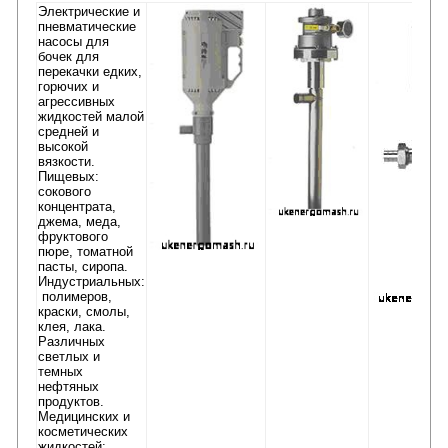
Электрические и
пневматические
насосы для
бочек для
перекачки едких,
горючих и
агрессивных
жидкостей малой
средней и
высокой
вязкости.
Пищевых:
сокового
концентрата,
джема, меда,
фруктового
пюре, томатной
пасты, сиропа.
Индустриальных:
полимеров,
краски, смолы,
клея, лака.
Различных
светлых и
темных
нефтяных
продуктов.
Медицинских и
косметических
жидкостей: