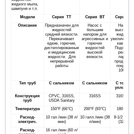
жидкого мыла,
шампуня и т.п.
Модели
Серия TT
Серия BT
Серия H
Описание
Предназначен для
Насос с
Насос д
жидкостей
большим
высоковяз
средней вязкости.
напором для
жидкосте
Перекачивает
агрессивных и
увеличиваю
едкие, горючие,
горючих
кавитаци
дистиллированные
жидкостей
Подходит 
и медицинские
высокой
реагенто
жидкости. Для
вязкости.
парфюм
непрерывной
продуктов
работы
покрытий
100,000
Тип труб
С сальником
С сальником
С торце
уплотнен
Конструкция
CPVC, 316SS,
316SS
316SS31
труб
USDA Sanitary
Температура
150°F (66°C)
200°F (93°C)
180°F (82
Расход-
10 гал./мин (38 л/
10 галл./мин (38
8-1/2 галл.
электрич.
мин)
л/мин)
(32 л/ми
Расход-
16 гал./мин (60 л/