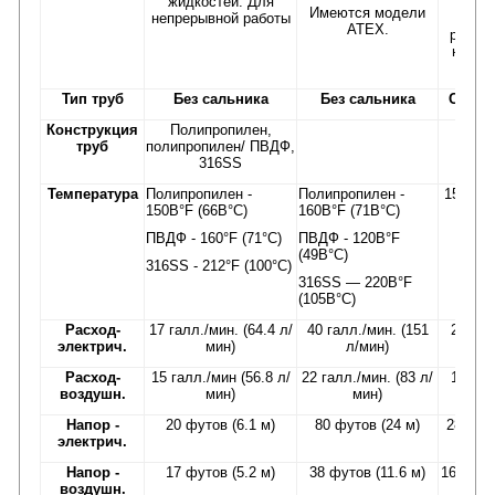
жидкостей. Для
отве
Имеются модели
непрерывной работы
мень
АТЕХ.
размер
непре
раб
Тип труб
Без сальника
Без сальника
С сал
Конструкция
Полипропилен,
31
труб
полипропилен/ ПВДФ,
316SS
Температура
Полипропилен -
Полипропилен -
150В°F 
150В°F (66В°C)
160В°F (71В°C)
ПВДФ
- 160°F (71°C)
ПВДФ - 120В°F
(49В°C)
316SS - 212°F (100°C)
316SS — 220В°F
(105В°C)
Расход-
17 галл./мин. (64.4 л/
40 галл./мин. (151
20 гал
электрич.
мин)
л/мин)
(75.7 
Расход-
15 галл./мин (56.8 л/
22 галл./мин. (83 л/
15 гал
воздушн.
мин)
мин)
(56.8 
Напор -
20 футов (6.1 м)
80 футов (24 м)
28 футо
электрич.
м
Напор -
17 футов (5.2 м)
38 футов (11.6 м)
16 футов
воздушн.