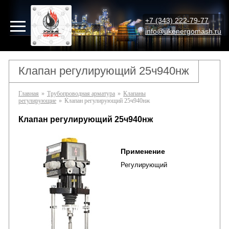
+7 (343) 222-79-77
info@ukenergomash.ru
Клапан регулирующий 25ч940нж
Главная
»
Трубопроводная арматура
»
Клапаны
регулирующие
»
Клапан регулирующий 25ч940нж
Клапан регулирующий 25ч940нж
Применение
Регулирующий