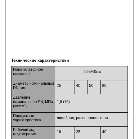
Технические характеристики
Номенклатурное
25ч940нж
название
Диаметр номинальный
25
40
50
80
DN, мм
Давление
номинальное PN, МПа
1,6 (16)
2
(кгс/см
)
Пропускная
линейная, равнопроцентная
характеристика
Рабочий ход
16
25
40
плунжера,мм