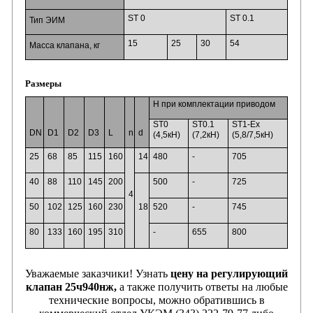
ST 0
ST 0.1
Тип ЭИМ
15
25
30
54
Масса клапана, кг
Размеры
H при комплектации приводом
ST0
ST0.1
ST1-Ex
DN
D1
D2
D3
L
n
d
(4,5кН)
(7,2кН)
(5,8/7,5кН)
25
68
85
115
160
14
480
-
705
40
88
110
145
200
500
-
725
4
50
102
125
160
230
18
520
-
745
80
133
160
195
310
-
655
800
Уважаемые заказчики!
Узнать
цену на регулирующий
клапан 25ч940нж,
а также получить ответы на любые
технические вопросы, можно обратившись в