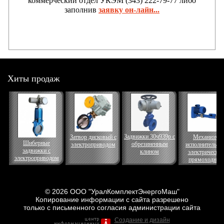
коммерческий отдел УКЭМ (343) 222-79-77 либо
заполнив
заявку он-лайн...
Хиты продаж
Задвижки 30ч939р с
Затвор дисковый с
Механизм
Шиберные
обрезиненным
электроприводом
исполнительны
задвижки с
клином
электрически
электроприводом
прямоходный
© 2026 ООО "УралКомплектЭнергоМаш"
Копирование информации с сайта разрешено
только с письменного согласия администрации сайта
Создание и дизайн