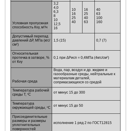
3,2
4,0
10
16
40
6,3
16
25
63
8
25
40
100
10
40
63
160
Условная пропускная
12,5
3
способность Кvy, м
/ч
16
Допустимый перепад
давлений ΔР, МПа (кгс/
1,5 (15)
0,7 (7)
2
см
)
Относительная
2
протечка в затворе, %
0,1 при ΔРисп = 0,4МПа (4кгс/см
)
от Кvy
Вода, пар, воздух и др. жидкие и
газообразные среды, нейтральные к
материалам деталей,
Рабочая среда
соприкасающихся со средой
Температура рабочей
от минус 15 до 300
o
среды Т,
С
Температура
от минус 15 до 50
o
окружающей среды,
С
Присоединительные
размеры и размеры
исполнение 1 ряд 2 по ГОСТ12815
уплотнительных
поверхностей