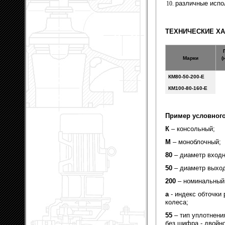
различные испо
ТЕХНИЧЕСКИЕ ХА
Марки
(
КМ80-50-200-Е
КМ100-80-160-Е
Пример условног
К
– консольный;
М
– моноблочный;
80
– диаметр входн
50
– диаметр выход
200
– номинальный 
а
- индекс обточки
колеса;
55
– тип уплотнени
без шифра - двойн