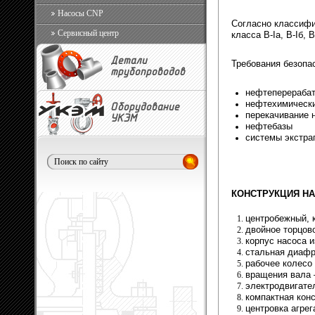
Насосы CNP
Согласно классифи
Сервисный центр
класса В-Iа, В-Iб, В-
Детали
Требования безопа
трубопроводов
нефтеперерабат
нефтехимическ
Оборудование
перекачивание 
УКЭМ
нефтебазы
системы экстра
КОНСТРУКЦИЯ Н
центробежный, 
двойное торцов
корпус насоса 
стальная диафр
рабочее колесо 
вращения вала 
электродвигат
компактная кон
центровка агрег