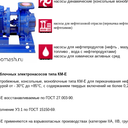
насосы динамические
(
консольные моноб
насосы для нефтегазовой отрасли
(
перекачка нефти
нефтехимия
)
насосы для нефтепродуктов
(
нефть
,
маз
топливо
,
вода с нефтепродуктами
)
насосы для химически активных сред
блочных электронасосов типа КМ-Е
тробежные, консольные, моноблочные типа КМ-Е для перекачивания неф
турой от - 30°С до +85°С, с содержанием твердых включений не более 0,
Е восстанавливаемые по ГОСТ 27.003-90.
олнение У3.1 по ГОСТ 15150-69.
 применяются на взрывоопасных производствах (категории IIA, IIB, гру