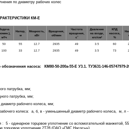
лнения по диаметру рабочих колес
РАКТЕРИСТИКИ КМ-Е
Подача
Частота
Давление
КПД
Напор,
Мощность,
Вращения,
На
номин.),
вращения,
на входе,
насоса,
м
кВт
об/мин
м³/ч
c˜
кгс/см²
%
50
55
12.7
2935
49
3.5
60
100
33
12.7
2935
49
3.5
73
о обозначения насоса:
КМ80-50-200а-55-Е У3.1. ТУ3631-146-05747979-2
ого патрубка, мм;
ного патрубка, мм;
диаметр рабочего колеса, мм;
 рабочего колеса: а, б, в - уменьшенный диаметр рабочего колеса, м, л
я : 5 - одинарное торцовое уплотнение со вспомогательной манжетой, 5
ое торцовое уплотнение 2Т28 (ОАО «ГМС Насосы»),