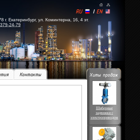
RU
|
EN
. Екатеринбург, ул. Коминтерна, 16, 4 эт.
 379-24-79
ытия
Контакты
Шиберные
задвижки с
электроприводом