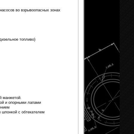
насосов во взрывоопасных зонах
дизельное топливо)
й манжетой.
рой и опорными лапами
ением
я шпонкой с обтекателем