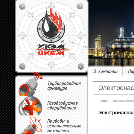
О компании
Па
Трубопроводная
Электрона
арматура
Главная
»
Насосное оборуд
Газовоздушное
оборудование
Электронасос
Приводы и
исполнительные
механизмы