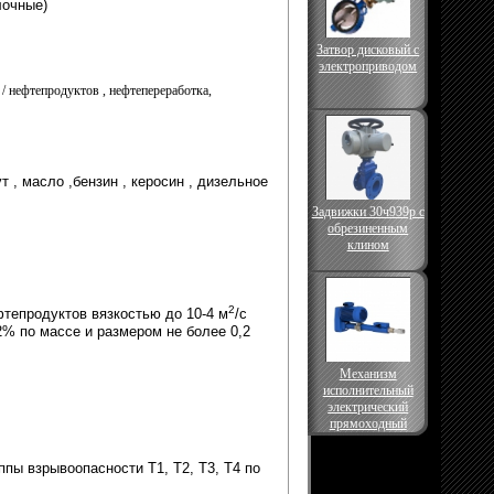
лочные
)
Затвор дисковый с
электроприводом
 / нефтепродуктов
,
нефтепереработка,
ут
,
масло
,
бензин
,
керосин
,
дизельное
Задвижки 30ч939р с
обрезиненным
клином
2
тепродуктов вязкостью до 10-4 м
/с
2% по массе и размером не более 0,2
Механизм
исполнительный
электрический
прямоходный
ппы взрывоопасности Т1, Т2, Т3, Т4 по