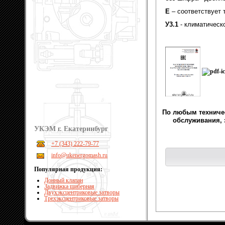
Е
– соответствует 
У3.1
- климатическ
По любым техничес
обслуживания, 
УКЭМ г. Екатеринбург
+7 (343) 222-79-77
info@ukenergomash.ru
Популярная продукция:
Донный клапан
Задвижка шиберная
Двухэксцентриковые затворы
Трехэксцентриковые затворы