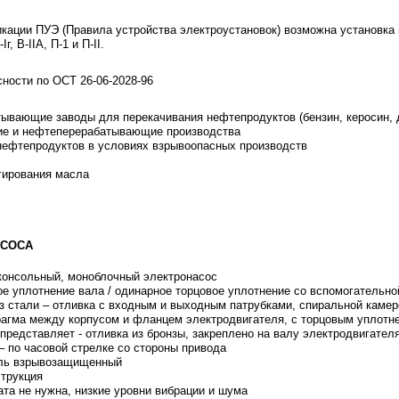
кации ПУЭ (Правила устройства электроустановок) возможна установка 
Iг, B-IIА, П-1 и П-II.
сности по ОСТ 26-06-2028-96
ывающие заводы для перекачивания нефтепродуктов (бензин, керосин, 
ие и нефтеперерабатывающие производства
нефтепродуктов в условиях взрывоопасных производств
гирования масла
АСОСА
консольный, моноблочный электронасос
ое уплотнение вала / одинарное торцовое уплотнение со вспомогательно
из стали – отливка с входным и выходным патрубками, спиральной каме
агма между корпусом и фланцем электродвигателя, с торцовым уплотн
представляет - отливка из бронзы, закреплено на валу электродвигател
– по часовой стрелке со стороны привода
ель взрывозащищенный
струкция
ата не нужна, низкие уровни вибрации и шума