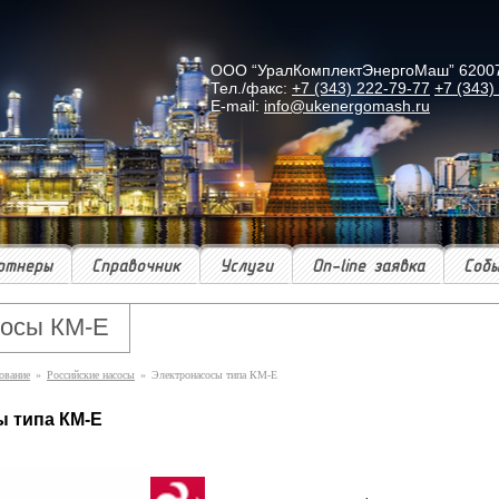
ООО “УралКомплектЭнергоМаш” 620078 г
Тел./факс:
+7 (343) 222-79-77
+7 (343)
E-mail:
info@ukenergomash.ru
ртнеры
Справочник
Услуги
On-line заявка
Соб
сосы КМ-Е
ование
»
Российские насосы
»
Электронасосы типа КМ-Е
ы типа КМ-Е