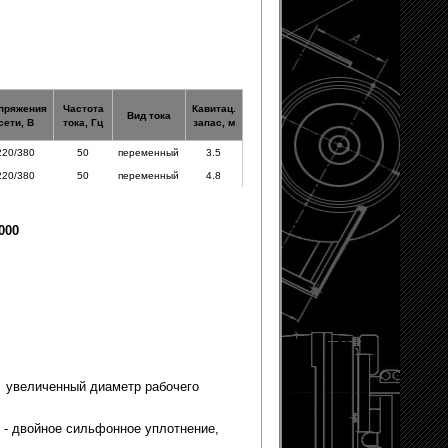
пряжения
Частота
Кавитац.
Вид тока
сети, В
тока, Гц
запас, м
220/380
50
переменный
3.5
220/380
50
переменный
4.8
000
 - увеличенный диаметр рабочего
5 - двойное сильфонное уплотнение,