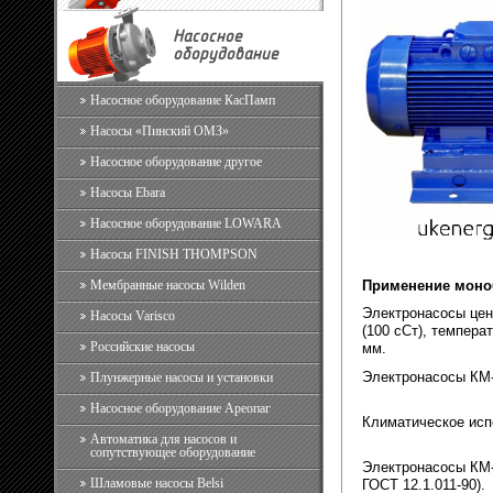
Насосное
оборудование
Насосное оборудование КасПамп
Насосы «Пинский ОМЗ»
Насосное оборудование другое
Насосы Ebara
Насосное оборудование LOWARA
Насосы FINISH THOMPSON
Мембранные насосы Wilden
Применение моно
Электронасосы цен
Насосы Varisco
(100 сСт), темпера
Российские насосы
мм.
Электронасосы КМ-
Плунжерные насосы и установки
Насосное оборудование Ареопаг
Климатическое исп
Автоматика для насосов и
сопутствующее оборудование
Электронасосы КМ-Е
Шламовые насосы Belsi
ГОСТ 12.1.011-90).