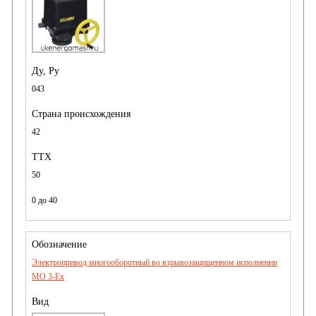
043
42
50
0 до 40
Электропривод многооборотный во взрывозащищенном исполнении
MO 3-Ex