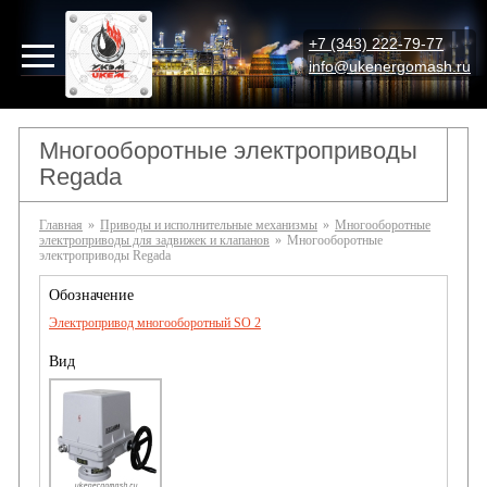
+7 (343) 222-79-77
info@ukenergomash.ru
Многооборотные электроприводы
Regada
Главная
»
Приводы и исполнительные механизмы
»
Многооборотные
электроприводы для задвижек и клапанов
»
Многооборотные
электроприводы Regada
Электропривод многооборотный SO 2