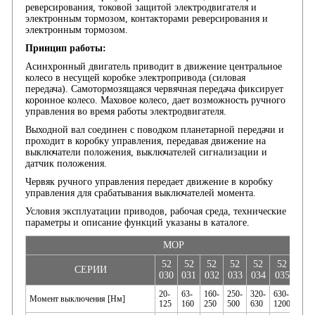
реверсирования, токовой защитой электродвигателя и
электронным тормозом, контакторами реверсирования и
электронным тормозом.
Принцип работы:
Aсинхронный двигатель приводит в движение центральное
колесо в несущей коробке электропривода (силовая
передача). Самотормозящаяся червячная передача фиксирует
коронное колесо. Мaховое колесо, дает возможность ручного
управления во время работы электродвигателя.
Выходной вал соединен с поводком планетарной передачи и
проходит в коробку управления, передавая движение на
выключатели положения, выключателей сигнализации и
датчик положения.
Червяк ручного управления передает движение в коробку
управления для срабатывания выключателей момента.
Условия эксплуатации приводов, рабочая среда, технические
параметры и описание функций указаны в каталоге.
MOP
52
52
52
52
52
52
52
СЕРИИ
030
031
032
033
034
035
03
20-
63-
160-
250-
320-
630-
1000
Момент выключения [Нм]
125
160
250
500
630
1200
2500