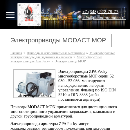
+7 (343) 222-79-77
info@ukenergomash.ru
Электроприводы MODACT MOP
Главная
»
Приводы и исполнительные механизмы
»
Многооборотные
электроприводы для задвижек и клапанов
»
Многооборотные
электроприводы Zpa Pecky
»
Электропривод MOP
Электроприводы ZPA Pecky
многооборотные MOP серии 52
030 - 52 036 монтируются
непосредственно на орган
управления. Фланец по ISO DIN
5210 и DIN 3338 (либо
поставляются адаптеры).
Приводы MODACT MON применяются для дистанционного
многопозиционного управления задвижками, клапанами и
другой трубопроводной арматурой.
Электроприводы арматуры ZPA Pecky могут
комплектоваться: регулятором положения, контакторами