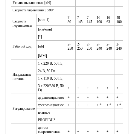
Усилие выключения [кН]
Скорость управления [с/90°]
7-
7-
7-
16-
16-
40-
[мин-1]
20-4
Скорость
80
145
145
100
63
100
перенещония
[мм/мин]
[°]
2-
2-
2-
2-
2-
2-
Рабочий ход
[об]
1-10
250
250
250
240
240
240
[MM]
1 x 220 В, 50 Гц
24 B, 50 Гц
Напряжение
1 x 110 B, 50 Гц
питания
3 x 220/380 B, 50
+
+
+
+
+
+
+
Гц
двухпозиционное
+
+
+
+
+
+
+
трехпозиционное
+
+
+
+ *
+ *
+ *
+ *
Регулирование
плавное
PROFIBUS
датчик
сопротивления
+
+
+
+
+
+
+