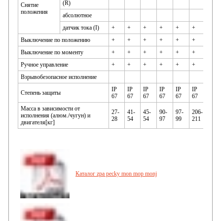
(R)
Снятие
положения
абсолютное
датчик тока (I)
+
+
+
+
+
+
+
Выключение по положению
+
+
+
+
+
+
+
Выключение по моменту
+
+
+
+
+
+
+
Ручное управление
+
+
+
+
+
+
+
Взрывобезопасное исполнение
IP
IP
IP
IP
IP
IP
Степень защиты
IP 6
67
67
67
67
67
67
Масса в зависимости от
27-
41-
45-
90-
97-
206-
304-
исполнения (алюм./чугун) и
28
54
54
97
99
211
309
двигателя[кг]
Каталог zpa pecky mon mop monj