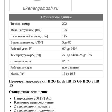
Технические данные
Типовой номер
292
Макс. нагрузочны, [Нм]
125
Выключающий момент, [Нм]
145
Время полного за, [с/90°]
5 до 80
Рабочий угол, [°]
60° до 360°
Температура окр&, [°Ц]
-50 до +40 и -25 до +55
Степень защиты
IP 67
Рабочая позиция
произвольная
Масса, [кг]
16 до 16,5
Примеры маркировки: II 2G Ex de IIB T5 Gb II 2G c IIB
T5
Стандартное оснащение
Напряжение 230 [V] AC
Клеммное присоединение
2 выключатели момента
2 выключатели положения