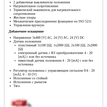
2 добавочные выключатели положения
Нагревательное солротивление
Термический выкючатель для нагревательного
сопротивления
Жесткие упоры
Механическое присоединение фланцевое по ISO 5211
Управления вручную
Добавочное оснащение
Напряжение 3x400 [V] AC, 24 [V] AC, 24 [V] DC
Датчик положения:
reзистивный 1x100 [Ω], 1x2000 [Ω], 2x100 [Ω], 2x2000
[Ω]
електронный датчик с R/I преобразователемr 4 - 20
[mA] с или без источника
емкостный датчик положения 4 - 20 [mA] с или без
источника
Регулятор положениа с управляющим сигналом 0/4 - 20
[mA], 0 - 10 [V]
Исполнение со стойкой
Исполнение с рычагом
Тяга