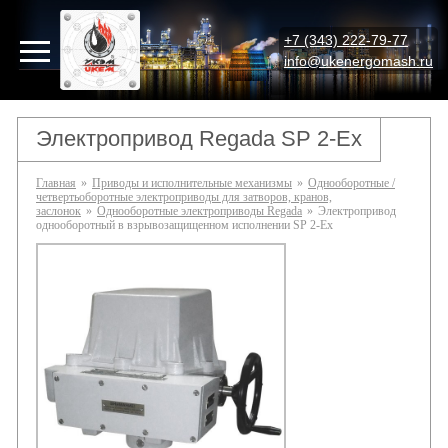
+7 (343) 222-79-77
info@ukenergomash.ru
Электропривод Regada SP 2-Ex
Главная
»
Приводы и исполнительные механизмы
»
Однооборотные /
четвертьоборотные электроприводы для затворов, кранов,
заслонок
»
Однооборотные электроприводы Regada
»
Электропривод
однооборотный в взрывозащищенном исполнении SP 2-Ex