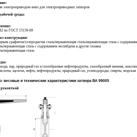
ние:
я электроприводом вниз для электроприводных затворов
рабочей среды:
нение:
В2 по ГОСТ 15150-69
ал конструкции:
идным графитом/углеродистая сталь/нержавеющая сталь/нержавеющая сталь с содержан
ль/нержавеющая сталь с содержанием молибдена и другие сплавы
аль/нержавеющая сталь
еды:
 вода, пар, природный газ и газообразные нефтепродукты, газообразный аммиак, коксовы
ислоты, щелочи, нефть, нефтепродукты, природный газ, углеводороды, спирты, морская 
- весовые и технические характеристики затвора ВА 99005
с рукояткой