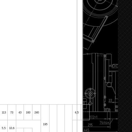
113
73
43
160
240
4,5
9,6
195
5,5
10,6