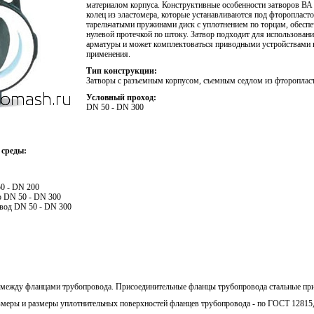
материалом корпуса. Конструктивные осо­бенности затворов ВА
колец из эластомера, которые устанавливаются под фторопласт
тарельчатыми пружинами диск с уплотнением по торцам, обеспе
нулевой протечкой по штоку. Затвор подходит для использовани
арматуры и может комплектоваться приводными устройствами в
применения.
Тип конструкции:
Затворы с разъемным корпусом, съемным седлом из фто­роплас
Условный проход:
DN 50 - DN 300
 среды:
50 - DN 200
ор DN 50 - DN 300
вод DN 50 - DN 300
:
, между фланцами трубопровода. Присоединительные фланцы трубопровода стальные п
меры и размеры уплотнительных поверхностей фланцев трубопровода - по ГОСТ 12815, 