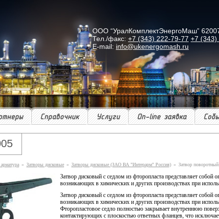
ООО “УралКомплектЭнергоМаш” 620078 г
Тел./факс:
+7 (343) 222-79-77
+7 (343)
E-mail:
info@ukenergomash.ru
ртнеры
Справочник
Услуги
On-line заявка
Соб
005
 арматура
»
Затворы дисковые
»
Затворы дисковые (ЗАО ВА "Интерарм" Россия)
»
Затвор поворотный
Затвор дисковый с седлом из фторопласта представляет собой 
возникающих в химических и других производствах при исполь
Затвор дисковый с седлом из фторопласта представляет собой 
возника­ющих в химических и других производствах при исполь
Фторопластовое седло полностью закрывает внутреннюю поверхн
контактирующих с плоскостью ответ­ных фланцев, что исключае