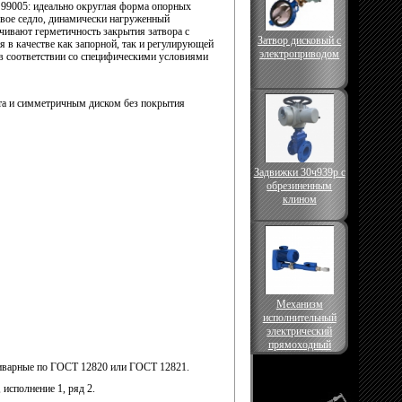
 99005: идеально округлая форма опорных
овое седло, динамически нагруженный
чивают герметичность закрытия затвора с
Затвор дисковый с
я в качестве как запорной, так и регулирующей
электроприводом
 соот­ветствии со специфическими условиями
та и симметричным диском без покрытия
Задвижки 30ч939р с
обрезиненным
клином
Механизм
исполнительный
электрический
прямоходный
риварные по ГОСТ 12820 или ГОСТ 12821.
исполнение 1, ряд 2.