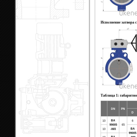
Исполнение затвора 
Таблица 1: габаритно
DN
РN
D
ВА
10
6
99005
65
ВА
10
-065
99005