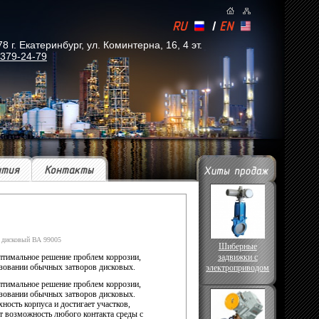
RU
|
EN
. Екатеринбург, ул. Коминтерна, 16, 4 эт.
 379-24-79
ытия
Контакты
 дисковый ВА 99005
Шиберные
оптимальное решение проблем коррозии,
задвижки с
зовании обычных затворов дисковых.
электроприводом
оптимальное решение проблем коррозии,
зо­вании обычных затворов дисковых.
ость корпуса и достигает участков,
т возможность любого кон­такта среды с