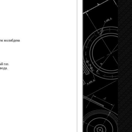
ием молибдена
й газ.
вода.