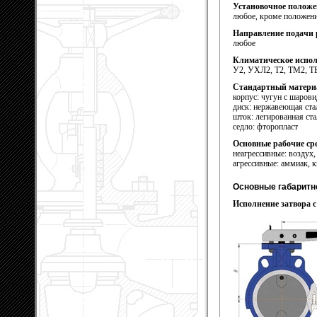
Установочное положе
любое, кроме положени
Направление подачи 
любое
Климатическое испол
У2, УХЛ2, Т2, ТМ2, Т
Стандартный матери
корпус: чугун с шаров
диск: нержавеющая ста
шток: легированная ст
седло: фторопласт
Основные рабочие ср
неагрессивные: воздух,
агрессивные: аммиак, к
Основные габаритно
Исполнение затвора 