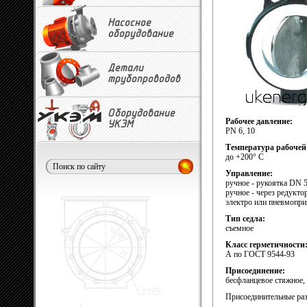
Насосное
оборудование
Детали
трубопроводов
Оборудование
Рабочее давление:
УКЭМ
PN 6, 10
Температура рабочей
до +200° С
Управление:
ручное - рукоятка DN 
ручное - через редукт
электро или пневмопри
Тип седла:
съемное
Класс герметичности
А по ГОСТ 9544-93
Присоединение:
бесфланцевое стяжное
Присоединительные раз