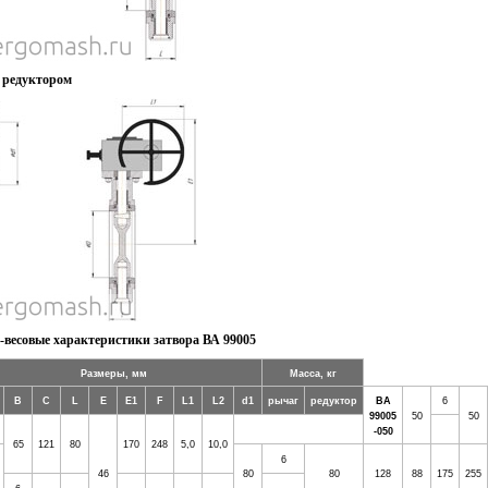
с редуктором
-весовые характеристики затвора ВА 99005
Размеры, мм
Масса, кг
В
С
L
E
E1
F
L1
L2
d1
рычаг
редуктор
ВА
6
99005
50
50
-050
65
121
80
170
248
5,0
10,0
6
46
80
80
128
88
175
255