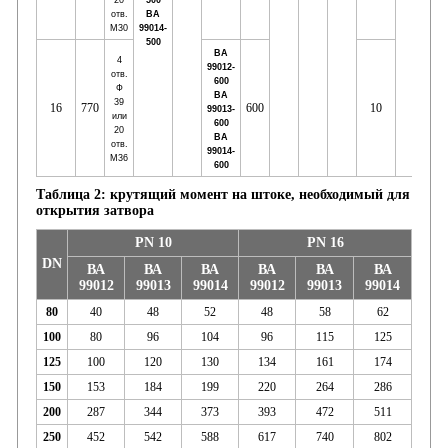
20
500
отв.
ВА
М30
99014-
500
ВА
4
99012-
отв.
600
Ф
ВА
39
16
770
600
10
99013-
или
600
20
ВА
отв.
99014-
М36
600
Таблица 2: крутящий момент на штоке, необходимый для
открытия затвора
PN 10
PN 16
DN
ВА
ВА
ВА
ВА
ВА
ВА
99012
99013
99014
99012
99013
99014
80
40
48
52
48
58
62
100
80
96
104
96
115
125
125
100
120
130
134
161
174
150
153
184
199
220
264
286
200
287
344
373
393
472
511
250
452
542
588
617
740
802