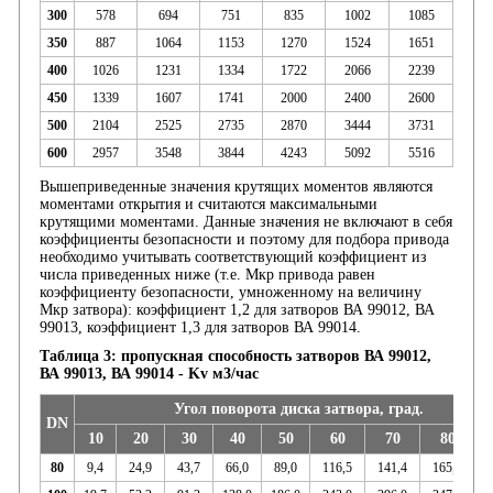
300
578
694
751
835
1002
1085
350
887
1064
1153
1270
1524
1651
400
1026
1231
1334
1722
2066
2239
450
1339
1607
1741
2000
2400
2600
500
2104
2525
2735
2870
3444
3731
600
2957
3548
3844
4243
5092
5516
Вышеприведенные значения крутящих моментов являются
моментами открытия и считаются максимальными
крутящими моментами. Данные значения не включают в себя
коэффициенты безопасности и поэтому для подбора привода
необходимо учитывать соответствующий коэффициент из
числа приведенных ниже (т.е. Мкр привода равен
коэффициенту безопасности, умноженному на величину
Мкр затвора): коэффициент 1,2 для затворов ВА 99012, ВА
99013, коэффициент 1,3 для затворов ВА 99014.
Таблица 3: пропускная способность затворов ВА 99012,
ВА 99013, ВА 99014 - Kv м3/час
Угол поворота диска затвора, град.
DN
10
20
30
40
50
60
70
80
80
9,4
24,9
43,7
66,0
89,0
116,5
141,4
165,4
1