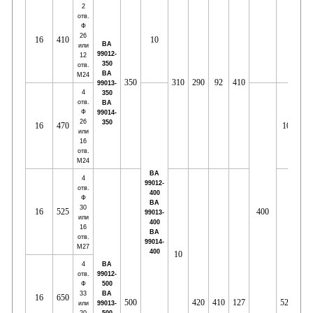
2
отв.
Ф
26
16
410
10
ВА
или
99012-
12
350
отв.
ВА
М24
350
310
290
92
410
-
99013-
4
350
отв.
ВА
Ф
99014-
26
350
16
470
10
или
16
отв.
М24
ВА
4
99012-
отв.
400
Ф
ВА
30
16
525
400
99013-
или
400
16
ВА
отв.
99014-
М27
400
10
4
ВА
отв.
99012-
Ф
500
33
ВА
16
650
500
420
410
127
520
-
или
99013-