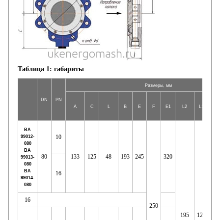
Таблица 1: габариты
Размеры, мм
DN
PN
A
С
L
В
Е
F
Е1
L2
L1
d1
ВА
10
99012-
080
ВА
80
133
125
48
193
245
320
99013-
080
ВА
16
99014-
080
16
250
195
127
175