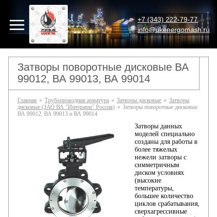
+7 (343) 222-79-77
info@ukenergomash.ru
Затворы поворотные дисковые ВА
99012, ВА 99013, ВА 99014
Главная
»
Трубопроводная арматура
»
Затворы дисковые
»
Затворы
дисковые (ЗАО ВА "Интерарм" Россия)
»
Затворы поворотные дисковые
ВА 99012, ВА 99013 и ВА 99014
Затворы данных
моделей специально
созданы для работы в
более тяжелых
нежели затворы с
симметричным
диском условиях
(высокие
температуры,
большее количество
циклов срабатывания,
сверхагрессивные