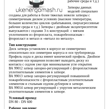
рабочие среды и т.д.)
Затворы данных
моделей специально
созданы для работы в более тяжелых нежели затворы с
симметричным диском условиях (высокие температуры,
большее количество циклов срабатывания, сверхагрессивные
рабочие среды и т.д.) Затворы с двойным эксцентриситетом
выпускаются с седлами 3-х конструкций: с мягким
уплотнением из фторопласта, пожаробезопасным -
фторопласт и металл и «металл по металлу».
Тип конструкции:
Диск затвора установлен в корпусе не симметрично
относительно оси симметрии корпуса и оси трубопровода.
Профиль седла и диска имеют конический профиль. Двойное
смещение оси вращения позволяет выходить диску из
контакта с седлом уже при минимальном угле открытия.
ВА 99012 затвор запорно-регулирующий с фторопластовым
уплотнительным элементом в затворе.
ВА 99013 затвор запорно-регулирующий повышенной
пожаробезопасности с фторопластовым уплотнительным
элементом и стальным седлом-дублером в затворе.
ВА 99014 затвор регулирующий с упругим металлическим
уплотнительным элементом в затворе.
Условный проход:
DN 80 - DN 600
Рабочее давление: