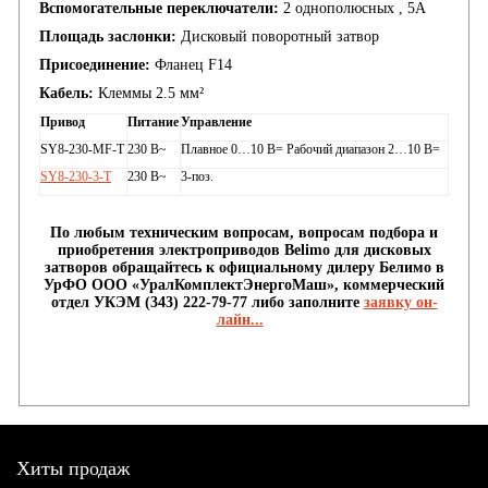
Вспомогательные переключатели:
2 однополюсных , 5А
Площадь заслонки:
Дисковый поворотный затвор
Присоединение:
Фланец F14
Кабель:
Клеммы 2.5 мм²
Привод
Питание
Управление
SY8-230-MF-T
230 В~
Плавное 0…10 В= Рабочий диапазон 2…10 В=
SY8-230-3-T
230 В~
3-поз.
По любым техническим вопросам, вопросам подбора и
приобретения электроприводов Belimo для дисковых
затворов обращайтесь к официальному дилеру Белимо в
УрФО ООО «УралКомплектЭнергоМаш», коммерческий
отдел УКЭМ (343) 222-79-77 либо заполните
заявку он-
лайн...
Хиты продаж