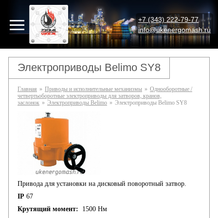
+7 (343) 222-79-77
info@ukenergomash.ru
Электроприводы Belimo SY8
Главная
»
Приводы и исполнительные механизмы
»
Однооборотные /
четвертьоборотные электроприводы для затворов, кранов,
заслонок
»
Электроприводы Belimo
»
Электроприводы Belimo SY8
Привода для установки на дисковый поворотный затвор.
IP
67
Крутящий момент:
1500 Нм