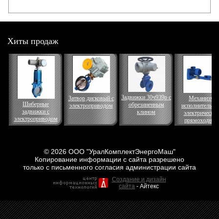
Хиты продаж
Задвижки 30ч939р с
Затвор дисковый с
Механизм
Шиберные
обрезиненным
электроприводом
исполнительны
задвижки с
клином
электрически
электроприводом
прямоходный
© 2026 ООО "УралКомплектЭнергоМаш"
Копирование информации с сайта разрешено
только с письменного согласия администрации сайта
Создание и дизайн
сайта
- Айтекс