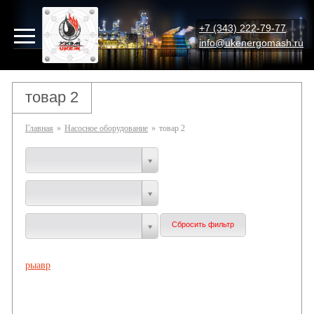
+7 (343) 222-79-77
info@ukenergomash.ru
товар 2
Главная
»
Насосное оборудование
»
товар 2
рыавр