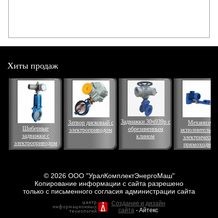
Хиты продаж
Задвижки 30ч939р с
Затвор дисковый с
Механизм
Шиберные
обрезиненным
электроприводом
исполнительны
задвижки с
клином
электрически
электроприводом
прямоходный
© 2026 ООО "УралКомплектЭнергоМаш"
Копирование информации с сайта разрешено
только с письменного согласия администрации сайта
Создание и дизайн
сайта
- Айтекс