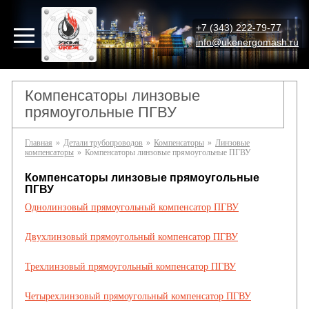
+7 (343) 222-79-77
info@ukenergomash.ru
Компенсаторы линзовые
прямоугольные ПГВУ
Главная
»
Детали трубопроводов
»
Компенсаторы
»
Линзовые
компенсаторы
»
Компенсаторы линзовые прямоугольные ПГВУ
Компенсаторы линзовые прямоугольные
ПГВУ
Однолинзовый прямоугольный компенсатор ПГВУ
Двухлинзовый прямоугольный компенсатор ПГВУ
Трехлинзовый прямоугольный компенсатор ПГВУ
Четырехлинзовый прямоугольный компенсатор ПГВУ