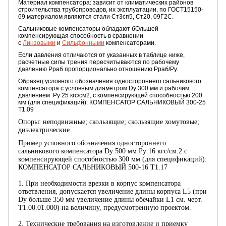
Материал компенсатора: зависит от климатических районов
строительства трубопроводов, их эксплуатации, по ГОСТ15150-
69 материалом являются стали Ст3сп5, Ст20, 09Г2С.
Сальниковые компенсаторы обладают бОльшей
компенсирующая способность в сравнении
с
Линзовыми
и
Сильфонными
компенсаторами.
Если давления отличаются от указанных в таблице ниже,
расчетные силы трения пересчитываются по рабочему
давлению Рраб пропорционально отношению Рраб/Ру.
Образец условного обозначения одностороннего сальникового
компенсатора с условным диаметром Dy 300 мм и рабочим
давлением Ру 25 кгс/см2, с компенсирующей способностью 200
мм (для спецификаций): КОМПЕНСАТОР САЛЬНИКОВЫЙ 300-25
Т1.09
Опоры: неподвижные; скользящие; скользящие хомутовые;
диэлектрические.
Пример условного обозначения одностороннего
сальникового компенсатора Dy 500 мм Ру 16 кгс/см.2 с
компенсирующей способностью 300 мм (для спецификаций):
КОМПЕНСАТОР САЛЬНИКОВЫЙ 500-16 Т1.17
1. При необходимости врезки в корпус компенсатора
ответвления, допускается увеличение длины корпуса L5 (при
Dy больше 350 мм увеличение длины обечайки L1 см. черт.
Т1.00.01.000) на величину, предусмотренную проектом.
2. Технические требования на изготовление и приемку