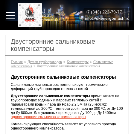
+7 (343) 222-79-77
info@ukenergomash.ru
Двусторонние сальниковые
компенсаторы
Главная
»
Детали трубопроводов
»
Компенсаторы
»
Сальниковые
компенсаторы
»
Двусторонние сальниковые компенсаторы
Двусторонние сальниковые компенсаторы
Сальниковые компенсаторы компенсируют термические
деформаций трубопроводов тепловых сетей.
Двухсторонние сальниковые компенсаторы
применяются на
трубопроводах водяных и паровых тепловых сетей с
параметрами воды и пара до Рраб ≤ 2,5МПа (25 кгс/см2)
температурой до 200 ºС, температурой пара до 300 ºС, от Ду 100
до Ду 800мм. Для условных проходов от Ду 100 до Ду 1400мм -
односторонние сальниковые компенсаторы
.
Компенсирующая способность зависит от условного прохода
одностороннего компенсатора.