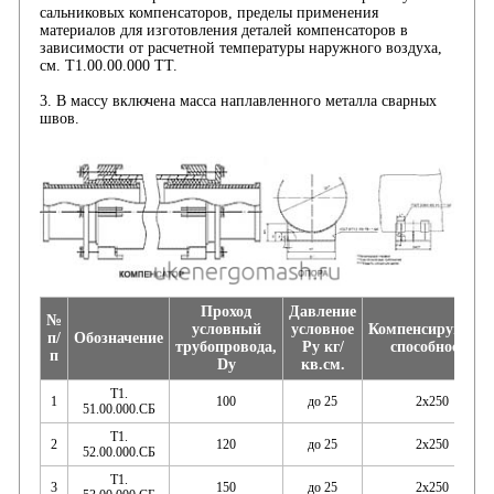
сальниковых компенсаторов, пределы применения
материалов для изготовления деталей компенсаторов в
зависимости от расчетной температуры наружного воздуха,
см. Т1.00.00.000 ТТ.
3. В массу включена масса наплавленного металла сварных
швов.
Проход
Давление
№
условный
условное
Компенсирующа
п/
Обозначение
трубопровода,
Ру кг/
способность
п
Dy
кв.см.
Т1.
1
100
до 25
2х250
51.00.000.СБ
Т1.
2
120
до 25
2х250
52.00.000.СБ
Т1.
3
150
до 25
2х250