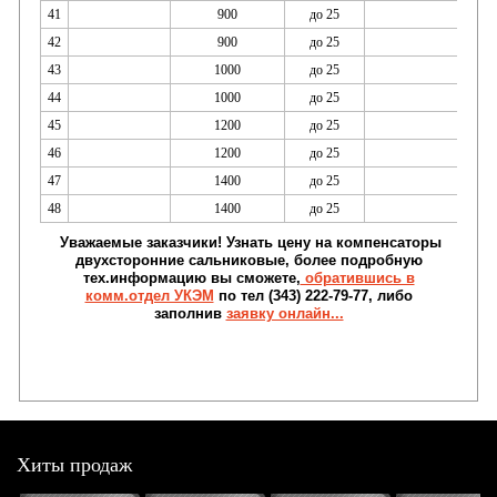
41
900
до 25
42
900
до 25
43
1000
до 25
44
1000
до 25
45
1200
до 25
46
1200
до 25
47
1400
до 25
48
1400
до 25
Уважаемые заказчики! Узнать цену на компенсаторы
двухсторонние сальниковые, более подробную
тех.информацию вы сможете,
обратившись в
комм.отдел УКЭМ
по тел (343) 222-79-77, либо
заполнив
заявку онлайн...
Хиты продаж