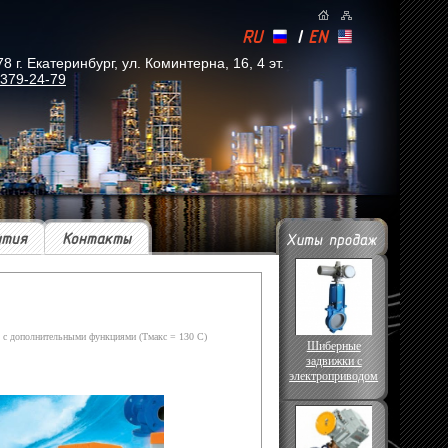
RU
|
EN
. Екатеринбург, ул. Коминтерна, 16, 4 эт.
 379-24-79
ытия
Контакты
 с дополнительными функциями (Тмакс = 130 С)
Шиберные
задвижки с
электроприводом