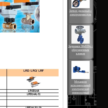
Затвор дисковый с
электроприводом
Задвижки 30ч939р с
обрезиненным
клином
Механизм
исполнительный
электрический
прямоходный