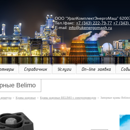
ООО “УралКомплектЭнергоМаш” 620078 г
Тел./факс:
+7 (343) 222-79-77
+7 (343)
E-mail:
info@ukenergomash.ru
ртнеры
Справочник
Услуги
On-line заявка
Соб
рные Belimo
 арматура
»
Краны шаровые
»
Краны шаровые BELIMO с электроприводом
»
Запорные краны Belimo