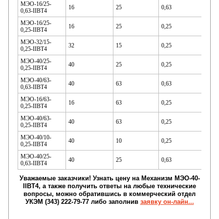
МЭО-16/25-
16
25
0,63
0,63-IIBT4
МЭО-16/25-
16
25
0,25
0,25-IIBT4
МЭО-32/15-
32
15
0,25
0,25-IIBT4
100
МЭО-40/25-
40
25
0,25
0,25-IIBT4
МЭО-40/63-
40
63
0,63
0,63-IIBT4
МЭО-16/63-
16
63
0,25
0,25-IIBT4
МЭО-40/63-
40
63
0,25
0,25-IIBT4
МЭО-40/10-
40
10
0,25
0,25-IIBT4
140
МЭО-40/25-
40
25
0,63
0,63-IIBT4
Уважаемые заказчики!
Узнать
цену на Механизм
МЭО-40-
IIВТ4
, а также получить ответы на любые технические
вопросы, можно обратившись в коммерческий отдел
УКЭМ (343) 222-79-77 либо заполнив
заявку он-лайн...