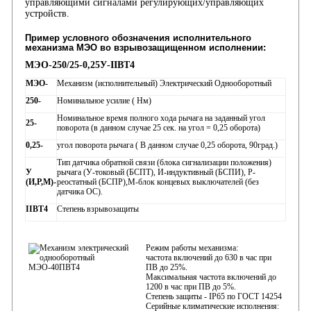
управляющими сигналами регулирующих/управляющих
устройств.
Пример условного обозначения исполнительного
механизма МЭО во взрывозащищенном исполнении:
МЭО-250/25-0,25У-IIВТ4
МЭО-
Механизм (исполнительный) Электрический Однооборотный
250-
Номинальное усилие ( Нм)
Номинальное время полного хода рычага на заданный угол
25-
поворота (в данном случае 25 сек. на угол = 0,25 оборота)
0,25-
угол поворота рычага ( В данном случае 0,25 оборота, 90град.)
Тип датчика обратной связи (блока сигнализации положения)
У
рычага (У-токовый (БСПТ), И-индуктивный (БСПИ), Р-
(И,Р,М)-
реостатный (БСПР),М-блок концевых выключателей (без
датчика ОС).
IIBT4
Степень взрывозащиты
Режим работы механизма:
частота включений до 630 в час при
ПВ до 25%.
Максимальная частота включений до
1200 в час при ПВ до 5%.
Степень защиты - IР65 по ГОСТ 14254
Серийные климатические исполнения: