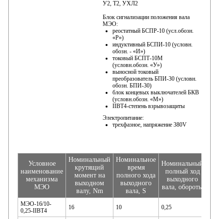
У2, Т2, УХЛ2
Блок сигнализации положения вала
МЭО:
реостатный БСПР-10 (усл.обозн.
«Р»)
индуктивный БСПИ-10 (условн.
обозн. - «И»)
токовый БСПТ-10М
(условн.обозн. «У»)
выносной токовый
преобразователь БПИ-30 (условн.
обозн. БПИ-30)
блок концевых выключателей БКВ
(условн.обозн. «М»)
IIBT4-степень взрывозащиты
Электропитание:
трехфазное, напряжение 380V
Номинальный
Номинальное
По
Условное
Номинальный
крутящий
время
мо
наименование
полный ход
момент на
полного хода
в
механизма
выходного
выходном
выходного
ре
МЭО
вала, обороты
валу, Nm
вала, S
н
МЭО-16/10-
16
10
0,25
0,25-IIBT4