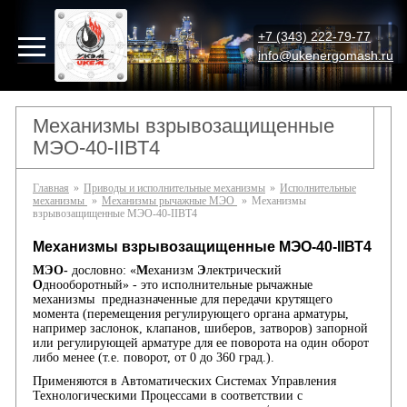
+7 (343) 222-79-77
info@ukenergomash.ru
Механизмы взрывозащищенные
МЭО-40-IIВТ4
Главная
»
Приводы и исполнительные механизмы
»
Исполнительные
механизмы
»
Механизмы рычажные МЭО
»
Механизмы
взрывозащищенные МЭО-40-IIВТ4
Механизмы взрывозащищенные МЭО-40-IIВТ4
МЭО-
дословно: «
М
еханизм
Э
лектрический
О
днооборотный» - это исполнительные рычажные
механизмы предназначенные для передачи крутящего
момента (перемещения регулирующего органа арматуры,
например заслонок, клапанов, шиберов, затворов) запорной
или регулирующей арматуре для ее поворота на один оборот
либо менее (т.е. поворот, от 0 до 360 град.).
Применяются в Автоматических Системах Управления
Технологическими Процессами в соответствии с