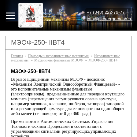
+7 (343) 222-79-77
info@ukenergomash.ru
МЭОФ-250- IIВТ4
Главная
»
Приводы и исполнительные механизмы
»
Исполнительные
механизмы
»
Механизмы фланцевые МЭОФ
»
МЭОФ-250- IIВТ4
МЭОФ-250- IIВТ4
Взрывозащищенный механизм МЭОФ - дословно:
«Механизм Электрический Однооборотный Фланцевый» -
это исполнительные механизмы фланцевые
(электроприводы), предназначенные для передачи крутящего
момента (перемещения регулирующего органа арматуры,
например заслонок, клапанов, шиберов, затворов) запорной
или регулирующей арматуре для ее поворота на один оборот
либо менее (т.е. поворот, от 0 до 360 град.).
Применяются в Автоматических Системах Управления
Технологическими Процессами в соответствии с
управляющими сигналами регулирующих/управляющих
устройств.