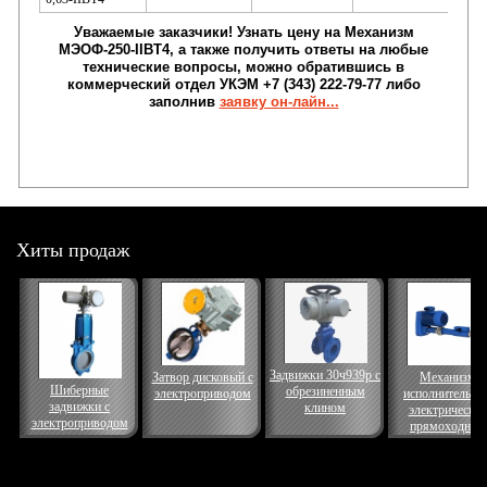
Уважаемые заказчики!
Узнать
цену на Механизм
МЭОФ-250-IIBT4
, а также получить ответы на любые
технические вопросы, можно обратившись в
коммерческий отдел УКЭМ +7 (343) 222-79-77 либо
заполнив
заявку он-лайн...
Хиты продаж
Задвижки 30ч939р с
Затвор дисковый с
Механизм
Шиберные
обрезиненным
электроприводом
исполнительны
задвижки с
клином
электрически
электроприводом
прямоходный