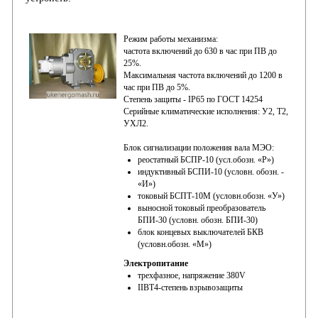
Режим работы механизма:
частота включений до 630 в час при ПВ до
25%.
Максимальная частота включений до 1200 в
час при ПВ до 5%.
Степень защиты - IР65 по ГОСТ 14254
Серийные климатические исполнения: У2, Т2,
УХЛ2.
Блок сигнализации положения вала МЭО:
реостатный БСПР-10 (усл.обозн. «Р»)
индуктивный БСПИ-10 (условн. обозн. -
«И»)
токовый БСПТ-10М (условн.обозн. «У»)
выносной токовый преобразователь
БПИ-30 (условн. обозн. БПИ-30)
блок концевых выключателей БКВ
(условн.обозн. «М»)
Электропитание
трехфазное, напряжение 380V
IIВТ4-степень взрывозащиты