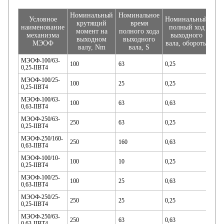
Номинальный
Номинальное
По
Условное
Номинальный
крутящий
время
мо
наименование
полный ход
момент на
полного хода
в
механизма
выходного
выходном
выходного
ре
МЭОФ
вала, обороты
валу, Nm
вала, S
н
МЭОФ-100/63-
100
63
0,25
110
0,25-IIBT4
МЭОФ-100/25-
100
25
0,25
0,25-IIBT4
МЭОФ-100/63-
100
63
0,63
0,63-IIBT4
140
МЭОФ-250/63-
250
63
0,25
0,25-IIBT4
МЭОФ-250/160-
250
160
0,63
0,63-IIBT4
МЭОФ-100/10-
100
10
0,25
0,25-IIBT4
МЭОФ-100/25-
100
25
0,63
0,63-IIBT4
250
МЭОФ-250/25-
250
25
0,25
0,25-IIBT4
МЭОФ-250/63-
250
63
0,63
0,63-IIBT4