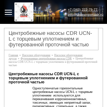
+7 (343) 222-79-77
info@ukenergomash.ru
Центробежные насосы CDR UCN-
L с торцевым уплотнением и
футерованной проточной частью
Главная
»
Насосное оборудование
»
Насосное оборудование
другое
»
Футерованные центробежные насосы CDR
»
Центробежные
насосы CDR UCN-L с торцевым уплотнением и футерованной проточной
частью
Центробежные насосы CDR UCN-L с
торцевым уплотнением и футерованной
проточной частью
Одноступенчатые горизонтальные
центробежные насосы UCN-L с торцевым
уплотнением используются для
перекачивания коррозионноактивных,
токсичных, имеющих неприятный запах,
радиоактивных, стерильных, а также