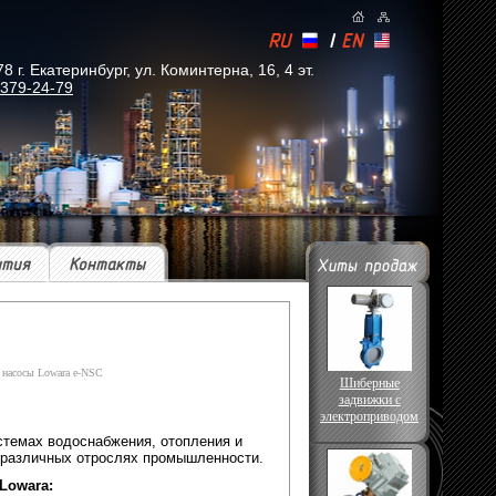
RU
|
EN
. Екатеринбург, ул. Коминтерна, 16, 4 эт.
 379-24-79
ытия
Контакты
 насосы Lowara e-NSC
Шиберные
задвижки с
электроприводом
стемах водоснабжения, отопления и
 различных отрослях промышленности.
Lowara: