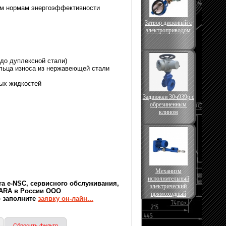
им нормам энергоэффективности
Затвор дисковый с
электроприводом
 до дуплексной стали)
льца износа из нержавеющей стали
ных жидкостей
Задвижки 30ч939р с
обрезиненным
клином
Механизм
исполнительный
ra
e-NSC
, сервисного обслуживания,
электрический
WARA в России ООО
прямоходный
о заполните
заявку он-лайн...