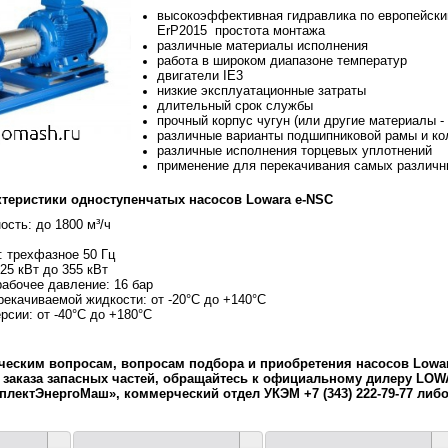
высокоэффективная гидравлика по европейск
ErP2015 простота монтажа
различные материалы исполнения
работа в широком диапазоне температур
двигатели IE3
низкие эксплуатационные затраты
длительный срок службы
прочный корпус чугун (или другие материалы -
различные варианты подшипниковой рамы и ко
различные исполнения торцевых уплотнений
применение для перекачивания самых различ
ктеристики одноступенчатых насосов Lowara e-NSC
сть: до 1800 м³/ч
: трехфазное 50 Гц
25 кВт до 355 кВт
абочее давление: 16 бар
рекачиваемой жидкости: от -20°C до +140°C
рсии: от -40°C до +180°C
ческим вопросам, вопросам подбора и приобретения насосов Lowa
заказа запасных частей, обращайтесь к официальному дилеру LO
лектЭнергоМаш», коммерческий отдел УКЭМ +7 (343) 222-79-77 либ