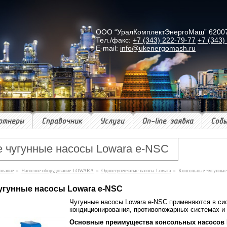
ООО “УралКомплектЭнергоМаш” 620078 г
Тел./факс:
+7 (343) 222-79-77
+7 (343)
E-mail:
info@ukenergomash.ru
ртнеры
Справочник
Услуги
On-line заявка
Соб
 чугунные насосы Lowara e-NSC
ование
»
Насосное оборудование LOWARA
»
Одноступенчатые насосы Lowara
»
Консольные чугунные
угунные насосы Lowara e-NSC
Чугунные насосы Lowara e-NSC применяются в си
кондиционирования, противопожарных системах и
Основные преимущества консольных насосов 