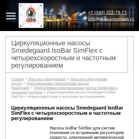
+7 (343) 222-79-77
info@ukenergomash.ru
Циркуляционные насосы
Smedegaard IsoBar SimFlex с
четырехскоростным и частотным
регулированием
Главная
»
Насосное оборудование
»
Насосное оборудование
другое
»
Циркуляционные центробежные насосы
Smedegaard
»
Центробежные циркуляционные насосы Smedegaard с
«мокрым» ротором
»
Циркуляционные насосы Smedegaard IsoBar
SimFlex с четырехскоростным и частотным регулированием
Циркуляционные насосы
Smedegaard
IsoBar
SimFlex с четырехскоростным и частотным
регулированием
Насосы IsoBar Simflex для систем
отопления со встроенным регулятором
скорости, электронной автоматической