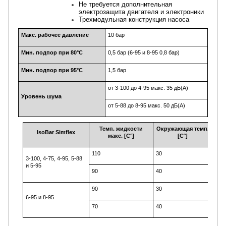
Не требуется дополнительная
электрозащита двигателя и электроники
Трехмодульная конструкция насоса
Макс. рабочее давление
10 бар
Мин. подпор при 80°C
0,5 бар (6-95 и 8-95 0,8 бар)
Мин. подпор при 95°C
1,5 бар
от 3-100 до 4-95 макс. 35 дБ(A)
Уровень шума
от 5-88 до 8-95 макс. 50 дБ(A)
Темп. жидкости
Окружающая темп.
IsoBar Simflex
макс. [C°]
[C°]
110
30
3-100, 4-75, 4-95, 5-88
и 5-95
90
40
90
30
6-95 и 8-95
70
40