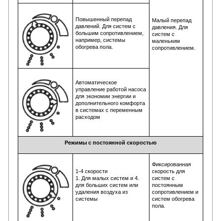
Повышенный перепад
Малый перепад
давлений. Для систем с
давления. Для
большим сопротивлением,
систем с
например, системы
маленьким
обогрева пола.
сопротивлением.
Автоматическое
управление работой насоса
для экономии энергии и
дополнительного комфорта
в системах с переменным
расходом
Режимы с постоянной скоростью
Фиксированная
1-4 скорости
скорость для
1. Для малых систем и 4.
систем с
для больших систем или
постоянным
удаления воздуха из
сопротивлением и
системы
систем обогрева
пола.