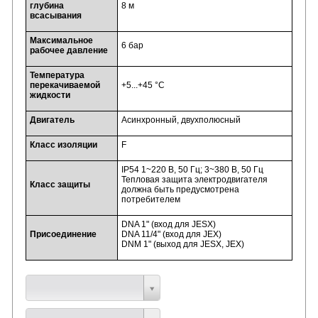
глубина
8 м
всасывания
Максимальное
6 бар
рабочее давление
Температура
перекачиваемой
+5...+45 °C
жидкости
Двигатель
Асинхронный, двухполюсный
Класс изоляции
F
IP54 1~220 В, 50 Гц; 3~380 В, 50 Гц
Тепловая защита электродвигателя
Класс защиты
должна быть предусмотрена
потребителем
DNA 1" (вход для JESX)
Присоединение
DNA 11/4" (вход для JEX)
DNM 1" (выход для JESX, JEX)