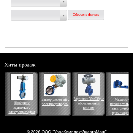
Хиты продаж
Задвижки 30ч939р с
Затвор дисковый с
Механизм
Шиберные
обрезиненным
электроприводом
исполнительны
задвижки с
клином
электрически
электроприводом
прямоходный
© 2026 ООО "УралКомплектЭнергоМаш"