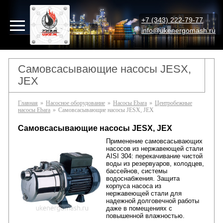
+7 (343) 222-79-77
info@ukenergomash.ru
Самовсасывающие насосы JESX,
JEX
Главная
»
Насосное оборудование
»
Насосы Ebara
»
Центробежные
насосы Ebara
»
Самовсасывающие насосы JESX, JEX
Самовсасывающие насосы JESX, JEX
Применение с
амовсасывающих
насосов из нержавеющей стали
AISI 304: перекачивание чистой
воды из резервуаров, колодцев,
бассейнов, системы
водоснабжения. Защита
корпуса насоса из
нержавеющей стали для
надежной долговечной работы
даже в помещениях с
повышенной влажностью.