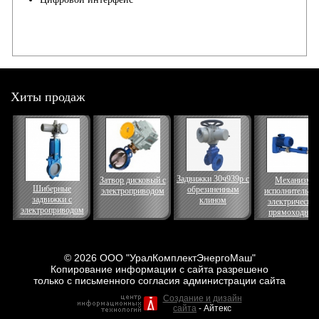
Хиты продаж
Задвижки 30ч939р с
Затвор дисковый с
Механизм
Шиберные
обрезиненным
электроприводом
исполнительны
задвижки с
клином
электрически
электроприводом
прямоходный
© 2026 ООО "УралКомплектЭнергоМаш"
Копирование информации с сайта разрешено
только с письменного согласия администрации сайта
Создание и дизайн
сайта
- Айтекс