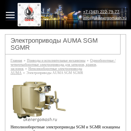
+7 (343) 222-79-77
info@ukenergomash.ru
Электроприводы AUMA SGM
SGMR
Главная
»
Приводы и исполнительные механизмы
»
Однооборотные /
четвертьоборотные электроприводы для затворов, кранов,
заслонок
»
Неполнооборотные электроприводы
AUMA
»
Электроприводы AUMA SGM SGMR
Неполнооборотные электроприводы SGM и SGMR оснащены