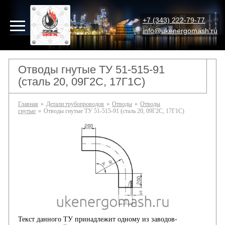
+7 (343) 222-79-77
info@ukenergomash.ru
Отводы гнутые ТУ 51-515-91
(сталь 20, 09Г2С, 17Г1С)
Главная
»
Детали трубопроводов
»
Отводы
»
Отводы
гнутые
»
Отводы гнутые ТУ 51-515-91 (сталь 20, 09Г2С, 17Г1С)
Текст данного ТУ принадлежит одному из заводов-