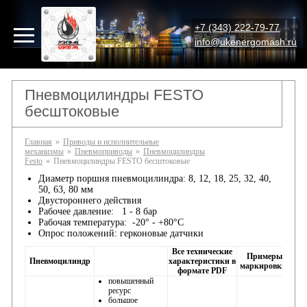
+7 (343) 222-79-77
info@ukenergomash.ru
Пневмоцилиндры FESTO
бесштоковые
Главная
»
Приводы и исполнительные
механизмы
»
Пневмоприводы
»
Пневмоцилиндры
Festo
»
Пневмоцилиндры FESTO бесштоковые
Диаметр поршня пневмоцилиндра: 8, 12, 18, 25, 32, 40,
50, 63, 80 мм
Двустороннего действия
Рабочее давление: 1 - 8 бар
Рабочая температура: -20° - +80°С
Опрос положений: герконовые датчики
Все технические
Примеры
Пневмоцилиндр
характеристики в
маркировки:
формате PDF
повышенный
ресурс
большое