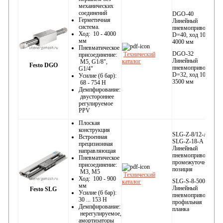
механических
соединений
DGO-40
Герметичная
Линейный
система.
пневмопривод
Ход: 10 - 4000
D=40, ход 10…
мм
4000 мм
Пневматическое
DGO-32
Технический
присоединение:
Линейный
каталог
M5, G1/8",
Festo DGO
пневмопривод
G1/4"
D=32, ход 10…
Усилие (6 бар):
3500 мм
68 - 754 Н
Демпфирование:
двустороннее
регулируемое
PPV
Плоская
конструкция
SLG-Z-8/12-A,
Встроенная
SLG-Z-18-A
прецизионная
Линейный
направляющая
пневмопривод,
Пневматическое
промежуточная
присоединение:
позиция
M3, M5
Технический
Ход: 100 - 900
SLG-S-8-500
каталог
мм
Линейный
Festo SLG
Усилие (6 бар):
пневмопривод,
30 ... 153 Н
профильная
Демпфирование:
планка
нерегулируемое,
амортизаторы