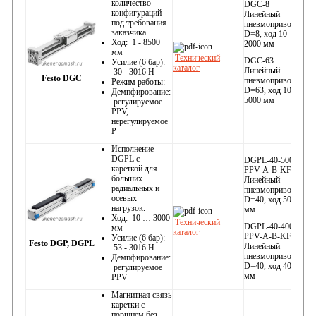
количество
DGC-8
конфигураций
Линейный
под требования
пневмопривод
заказчика
D=8, ход 10-
Ход: 1 - 8500
2000 мм
мм
Технический
DGC-63
Усилие (6 бар):
каталог
Линейный
30 - 3016 Н
Festo DGС
пневмопривод
Режим работы:
D=63, ход 10-
Демпфирование:
5000 мм
регулируемое
PPV,
нерегулируемое
P
Исполнение
DGPL с
DGPL-40-500-
кареткой для
PPV-A-B-KF
больших
Линейный
радиальных и
пневмопривод
осевых
D=40, ход 500
нагрузок.
мм
Ход: 10 … 3000
Технический
DGPL-40-400-
мм
каталог
PPV-A-B-KF
Усилие (6 бар):
Festo DGP, DGPL
Линейный
53 - 3016 Н
пневмопривод
Демпфирование:
D=40, ход 400
регулируемое
мм
PPV
Магнитная связь
каретки с
поршнем без