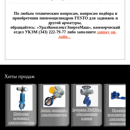
По любым техническим вопросам, вопросам подбора и
приобретения пневмоцилиндров FESTO для задвижек и
другой арматуры,
обращайтесь:
«УралКомплектЭнергоМаш», коммерческий
отдел УКЭМ (343) 222-79-77 либо заполните
заявку он-
лайн...
Хиты продаж
Задвижки 30ч939р с
Затвор дисковый с
Механизм
Шиберные
обрезиненным
электроприводом
исполнительны
задвижки с
клином
электрически
электроприводом
прямоходный