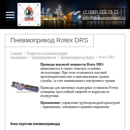
+7 (343) 222-79-77
info@ukenergomash.ru
Пневмопривод Rotex DRS
Главная
»
Приводы и исполнительные
механизмы
»
Пневмоприводы
»
Пневмоприводы Rotex
»
Rotex DRS
Приводы высокой мощности Rotex DRS
применяются в самых тяжелых условиях
эксплуатации. При этом отличаются высокой
производительностью и максимальным сроком
службы, за счет минимального внутреннего трения.
Приводы для наземных подводных установок Ротекс
оснащены трехслойной защитой от коррозии из
полиуретана.
Применение:
управление трубопроводной арматурой
- задвижками, затворами и кранами шаровыми.
Конструктив пневмопривода