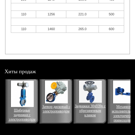
110
1256
221.0
500
110
1460
265.0
600
Хиты продаж
Задвижки 30ч939р с
Затвор дисковый с
Механизм
Шиберные
обрезиненным
электроприводом
исполнительны
задвижки с
клином
электрически
электроприводом
прямоходный