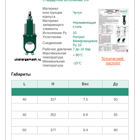
Стандартное исполнение VG
Материал
конструкции
Чугун
корпуса
Материал
Нержавеющая
запирающего
сталь
элемента
Исполнение Ру
10
Уплотнение
Нитрил
Межфланцевое
Cоединение
Pу 10
Рабочее давление
7 до 10 бар
Максимальная
+ 80°C
температура
Технический
Минимальная
паспорт
-10°C
температура
Габариты
L
H
Вес
Ду
40
327
7.5
50
40
352
8.8
65
50
377
9.4
80