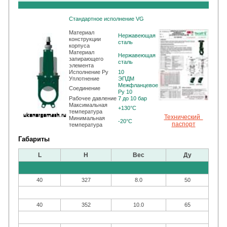
Стандартное исполнение VG
Материал
Нержавеющая
конструкции
сталь
корпуса
Материал
Нержавеющая
запирающего
сталь
элемента
Исполнение Ру
10
Уплотнение
ЭПДМ
Межфланцевое
Cоединение
Pу 10
Рабочее давление
7 до 10 бар
Максимальная
+130°C
температура
Технический
Минимальная
-20°C
паспорт
температура
Габариты
L
H
Вес
Ду
40
327
8.0
50
40
352
10.0
65