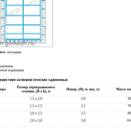
ого:
закладная
одъёмник
товой подъёмник
теристики затворов плоских сдвоенных
Размер перекрываемого
вора
Напор, (Н), м. вод. ст.
Масса зат
сечения, (В x h), м
1,5 х 2,0
2,0
50
1,5 х 2,5
2,5
70
2,0 х 2,5
2,5
80
2,0 х 3,0
3,0
10