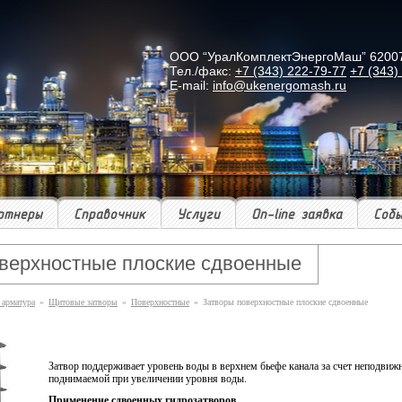
ООО “УралКомплектЭнергоМаш” 620078 г
Тел./факс:
+7 (343) 222-79-77
+7 (343)
E-mail:
info@ukenergomash.ru
ртнеры
Справочник
Услуги
On-line заявка
Соб
верхностные плоские сдвоенные
 арматура
»
Щитовые затворы
»
Поверхностные
»
Затворы поверхностные плоские сдвоенные
Затвор поддерживает уровень воды в верхнем бьефе канала за счет неподвиж
поднимаемой при увеличении уровня воды.
Применение сдвоенных гидрозатворов