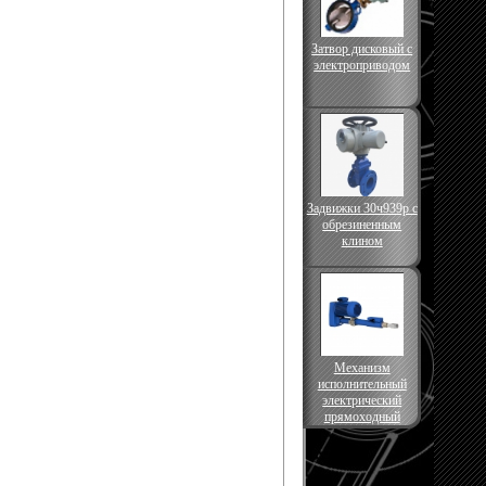
Затвор дисковый с
электроприводом
Задвижки 30ч939р с
обрезиненным
клином
Механизм
исполнительный
электрический
прямоходный