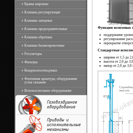
Краны шаровые
Клапаны регулирующие
Клапаны запорные
Функции шлюзовых за
Клапаны предохранительные
поддержание уровн
Клапаны обратные
регулирование расх
перекрытие отвер
Клапаны балансировочные
Стандартные исполне
Регуляторы
ширина от 1,5 до 2,
высота от 2,0 до 3,
Фильтры
напор от 2,0 до 3,0
Конденсатоотводчики
Фонтанная арматура, оборудование
устья скважин
Вспомогательное оборудование
Газовоздушное
оборудование
Приводы и
исполнительные
механизмы