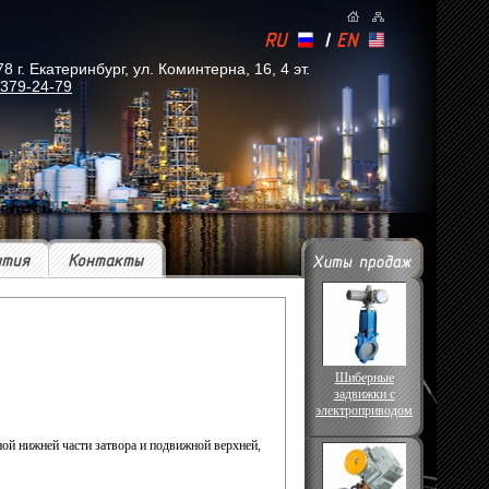
RU
|
EN
. Екатеринбург, ул. Коминтерна, 16, 4 эт.
 379-24-79
ытия
Контакты
Шиберные
задвижки с
электроприводом
ной нижней части затвора и подвижной верхней,