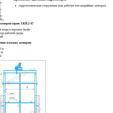
гидротехнические сооружения (как рабочие или аварийные затворы)
творов серии 3.820.2-47
я воды в верхнем бьефе
ода рабочей среды
стий
ния плоских затворов:
0 м
0 м
 м