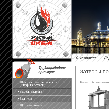
О компании
Па
Трубопроводная
Затворы по
арматура
Шиберные ножевые задвижки
Главная
»
Трубопроводная
(шиберные затворы)
Затворы дисковые
Задвижки
Щитовые затворы