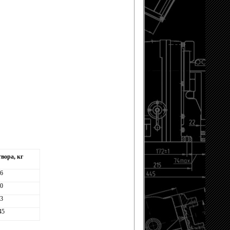
вора, кг
6
0
3
45