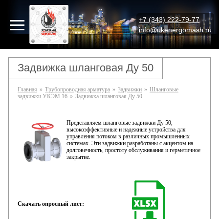
+7 (343) 222-79-77
info@ukenergomash.ru
Задвижка шланговая Ду 50
Главная
»
Трубопроводная арматура
»
Задвижки
»
Шланговые
задвижки УКЭМ 16
»
Задвижка шланговая Ду 50
Представляем шланговые задвижки Ду 50,
высокоэффективные и надежные устройства для
управления потоком в различных промышленных
системах. Эти задвижки разработаны с акцентом на
долговечность, простоту обслуживания и герметичное
закрытие.
Скачать опросный лист: