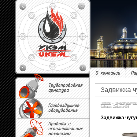
О компании
Па
Трубопроводная
Задвижка ч
арматура
Главная
»
Трубопроводная
Газовоздушное
байпасом Zetkama 003
оборудование
Задвижка чугу
Приводы и
исполнительные
механизмы