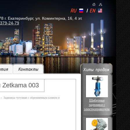
RU
|
EN
. Екатеринбург, ул. Коминтерна, 16, 4 эт.
 379-24-79
ытия
Контакты
 Zetkama 003
»
Задвижка чугунная с обрезиненным клином и
Шиберные
задвижки с
электроприводом