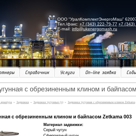
ООО “УралКомплектЭнергоМаш” 620078 г
Тел./факс:
+7 (343) 222-79-77
+7 (343)
E-mail:
info@ukenergomash.ru
ртнеры
Справочник
Услуги
On-line заявка
Соб
угунная с обрезиненным клином и байпасом
 арматура
»
Задвижки
»
Задвижки чугунные (ч)
»
Задвижка чугунная с обрезиненным клином Zetkama
нная с обрезиненным клином и байпасом Zetkama 003
Материал задвижки:
Серый чугун
Сфероидный чугун