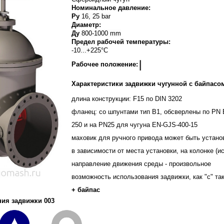
Номинальное давление:
Ру
16, 25 bar
Диаметр:
Ду
800-1000 mm
Предел рабочей температуры:
-10...+225°C
Рабочее положение:
Характеристики задвижки чугунной с байпасом
длина конструкции: F15 по DIN 3202
фланец: со шпунтами тип B1, обсверлены по PN 
250 и на PN25 для чугуна EN-GJS-400-15
маховик для ручного привода может быть устано
в зависимости от места установки, на колонке (и
направление движения среды - произвольное
возможность использования задвижки, как "с" так
+ байпас
ия задвижки 003