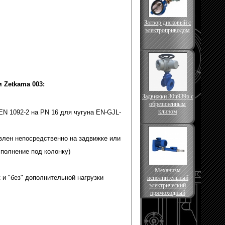
Затвор дисковый с
электроприводом
 Zetkama 003:
Задвижки 30ч939р с
обрезиненным
клином
EN 1092-2 на PN 16 для чугуна EN-GJL-
влен непосредственно на задвижке или
сполнение под колонку)
Механизм
 и "без" дополнительной нагрузки
исполнительный
электрический
прямоходный