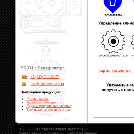
Управление клино
УКЭМ г. Екатеринбург
Карты каталогов 
+7 (343) 222-79-77
info@ukenergomash.ru
Уважаемые за
получить ответы
Популярная продукция:
Донный клапан
Задвижка шиберная
Двухэксцентриковые затворы
Трехэксцентриковые затворы
© 2026 ООО "УралКомплектЭнергоМаш"
Копирование информации с сайта разрешено