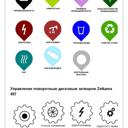
Управление поворотным дисковым затвором Zetkama
497