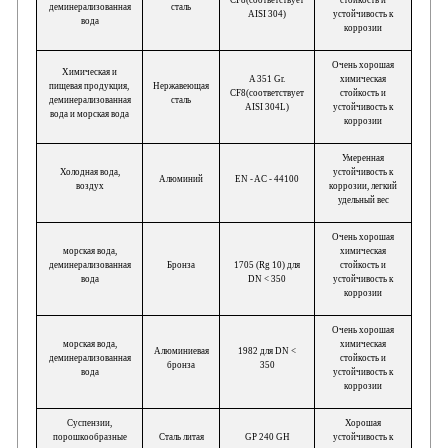
CF8(соответствует
стойкость и
деминерализованная
сталь
AISI 304)
устойчивость к
вода
коррозии
Очень хорошая
Химическая и
A 351 Gr.
химическая
пищевая продукция,
Нержавеющая
CF8(соответствует
стойкость и
деминерализованная
сталь
AISI 304L)
устойчивость к
вода и морская вода
коррозии
Умеренная
Холодная вода,
устойчивость к
Алюминий
EN - AC - 44100
воздух
коррозии, легкий
удельный вес
Очень хорошая
морская вода,
химическая
деминерализованная
Бронза
1705 (Rg 10) для
стойкость и
вода
DN < 350
устойчивость к
коррозии
Очень хорошая
морская вода,
химическая
Алюминиевая
1982 для DN <
деминерализованная
стойкость и
бронза
350
вода
устойчивость к
коррозии
Суспензии,
Хорошая
порошкообразные
Сталь литая
GP 240 GH
устойчивость к