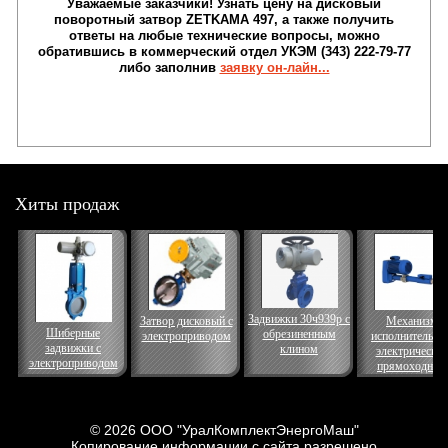
Уважаемые заказчики!
Узнать
цену на дисковый
поворотный затвор ZETKAMA 497
, а также получить
ответы на любые технические вопросы, можно
обратившись в коммерческий отдел УКЭМ (343) 222-79-77
либо заполнив
заявку он-лайн...
Хиты продаж
Задвижки 30ч939р с
Затвор дисковый с
Механизм
Шиберные
обрезиненным
электроприводом
исполнительны
задвижки с
клином
электрически
электроприводом
прямоходный
© 2026 ООО "УралКомплектЭнергоМаш"
Копирование информации с сайта разрешено