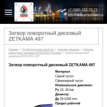
+7 (343) 222-79-77
info@ukenergomash.ru
Затвор поворотный дисковый
ZETKAMA 497
Главная
»
Трубопроводная арматура
»
Затворы дисковые
»
Затворы
поворотные дисковые ZETKAMA (Польша)
»
Затвор поворотный
дисковый ZETKAMA 497
Затвор поворотный дисковый ZETKAMA 497
Материал
:
Серый чугун
Сфероидный чугун
Номинальное давление
:
Ру
10, 16 bar
Диаметр:
Ду
25-1200 mm
Предел рабочей