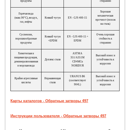
продукты
стиранию
Хорошая
Горячая вода
механическая
(макс.90°C), воздух,
Ковкий чугун
EN - GJS 400-15
прочност (похож
газ, нефты
на сталь)
Суспензии,
Очень хорошая
Ковкий чугун
EN - GJS 400-15 +
порошкообразные
стойкость к
+EPDM
EPDM
продукты
стиранию
Химическая и
ASTM A
Высокий износ и
пищевая продукция,
351/A351M
Дуплекс стали
устойчивость к
деминерализованная
CD4MCu
коррозии
и морская вода
NORIDUR
URANUS B6
Высокий износ и
Крайне агрессивные
Нержавеющая
(соответствует
устойчивость к
кислоты
стали
904L)
коррозии
Карты каталогов - Обратные затворы 497
Инструкции пользователя - Обратные затворы 497