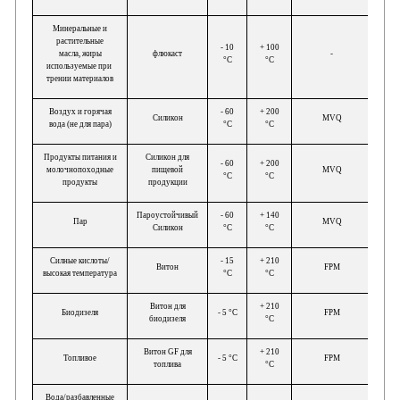
Минеральные и
растительные
- 10
+ 100
масла, жиры
флюкаст
-
°C
°C
используемые при
трении материалов
Воздух и горячая
- 60
+ 200
Силикон
MVQ
вода (не для пара)
°C
°C
Продукты питания и
Силикон для
- 60
+ 200
молочнопоходные
пищевой
MVQ
°C
°C
продукты
продукции
Пароустойчивый
- 60
+ 140
Пар
MVQ
Силикон
°C
°C
Силные кислоты/
- 15
+ 210
Витон
FPM
высокая температура
°C
°C
Витон для
+ 210
Биодизеля
- 5 °C
FPM
биодизеля
°C
Витон GF для
+ 210
Топливоe
- 5 °C
FPM
топлива
°C
Вода/разбавленные