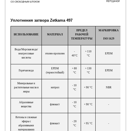
Уплотнения затвора Zetkama 497
ПРЕДЕЛ
МАРКИРОВКА
ИСПОЛЬЗОВАНИЕ
МАТЕРИАЛ
РАБОЧЕЙ
ТЕМПЕРАТУРЫ
ISO 1629
Вода/Морская вода/
-
+ 110
неагрессивые
этилен-пропилен
EPDM
40°C
°C
кислоты
EPDM
+ 80
+ 130
Горячая вода
EPDM
(термостойкий)
°C
°C
Минеральные и
- 10
растительные масла и
нитрил
+ 90 °C
NBR
°C
жиры
Абразивные
- 10
флюкаст
+ 90 °C
-
вещества
°C
Кетоны и сложные
эфиры с
- 20
флюкаст
+ 95 °C
-
абразивными
°C
материаламиn