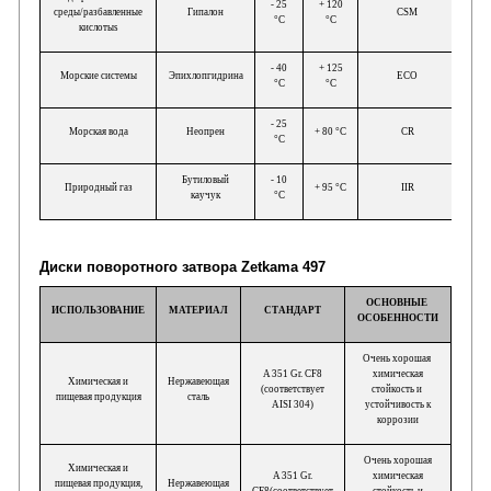
- 25
+ 120
среды/разбавленные
Гипалон
CSM
°C
°C
кислотыs
- 40
+ 125
Морские системы
Эпихлопгидрина
ECO
°C
°C
- 25
Морская вода
Неопрен
+ 80 °C
CR
°C
Бутиловый
- 10
Природный газ
+ 95 °C
IIR
каучук
°C
Диски поворотного затвора Zetkama 497
ОСНОВНЫЕ
ИСПОЛЬЗОВАНИЕ
МАТЕРИАЛ
СТАНДАРТ
ОСОБЕННОСТИ
Очень хорошая
A 351 Gr. CF8
химическая
Химическая и
Нержавеющая
(соответствует
стойкость и
пищевая продукция
сталь
AISI 304)
устойчивость к
коррозии
Очень хорошая
Химическая и
A 351 Gr.
химическая
пищевая продукция,
Нержавеющая