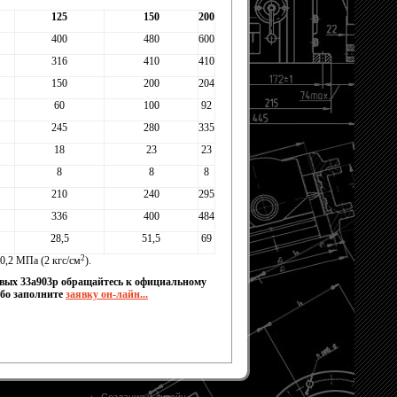
125
150
200
400
480
600
316
410
410
150
200
204
60
100
92
245
280
335
18
23
23
8
8
8
210
240
295
336
400
484
28,5
51,5
69
2
0,2 МПа (2 кгс/см
).
вых 33а903р обращайтесь к официальному
ибо заполните
заявку он-лайн...