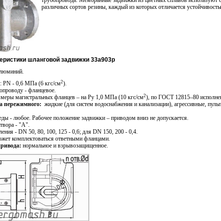
трубопровода. Мембранные задвижки из цветных сплавов используют с
различных сортов резины, каждый из которых отличается устойчивост
теристики шланговой задвижки
33а903р
алюминий.
2
 PN - 0,6 МПа (6 кгс/см
).
опроводу - фланцевое.
2
меры магистральных фланцев – на Ру 1,0 МПа (10 кгс/см
), по ГОСТ 12815–80 исполнен
ра пережимного:
жидкие (для систем водоснабжения и канализации), агрессивные, пуль
еды - любое. Рабочее положение задвижки – приводом вниз не допускается.
твора - "А".
ия - DN 50, 80, 100, 125 - 0,6; для DN 150, 200 - 0,4.
ожет комплектоваться ответными фланцами.
ривода:
нормальное и взрывозащищенное.