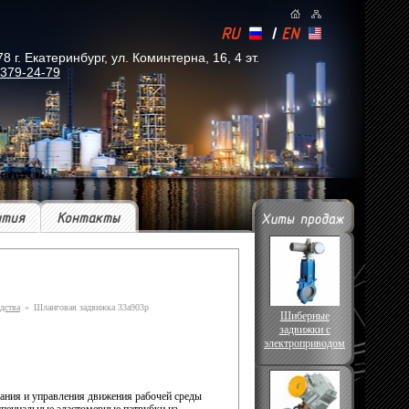
RU
|
EN
. Екатеринбург, ул. Коминтерна, 16, 4 эт.
 379-24-79
ытия
Контакты
дства
»
Шланговая задвижка 33а903р
Шиберные
задвижки с
электроприводом
ания и управления движения рабочей среды