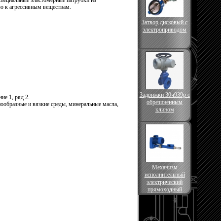
пециальные эластомерные патрубки из
ью к агрессивным веществам.
Затвор дисковый с
электроприводом
Задвижки 30ч939р с
ие 1, ряд 2.
обрезиненным
пообразные и вязкие среды, минеральные масла,
клином
Механизм
исполнительный
электрический
прямоходный