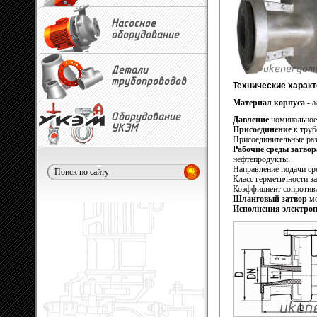
Насосное
оборудование
Детали
трубопроводов
Технические харак
Материал корпуса
- 
Оборудование
Давление
номинальное:
УКЭМ
Присоединение
к труб
Присоединительные раз
Рабочие среды затво
нефтепродукты.
Направление подачи ср
Класс герметичности за
Коэффициент сопротивлен
Шланговый затвор
м
Исполнения электроп