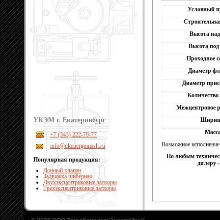
Условный п
Строительная
Высота над
Высота под
Проходное с
Диаметр фл
Диаметр присо
Количество 
Межцентровое р
УКЭМ г. Екатеринбург
Ширина
Масса
+7 (343) 222-79-77
Возможное исполнение
info@ukenergomash.ru
По любым техничес
Популярная продукция:
дилеру 
Донный клапан
Задвижка шиберная
Двухэксцентриковые затворы
Трехэксцентриковые затворы