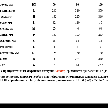
роход, мм
DN
50
80
100
 длина, мм
L
230
310
350
 осью, мм
H
162
225
316
 осью, мм
h
82
110
143
ечение, мм
h1
25
40
60
анцев, мм
D
160
195
215
ед. отв., мм
d
18
18
18
отверстий
n
4
4
8
асстояние, мм
D1
125
160
180
, мм
B
180
224
310
, кг
G
7
13
25,5
:
с принудительным открытием патрубка
33а619р
, применяется при давлении PN до 
ким вопросам, вопросам подбора и приобретения алюминиевых задвижек шланго
- ООО «УралКомплектЭнергоМаш», коммерческий отдел УКЭМ (343) 222-79-77 л