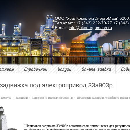
ООО “УралКомплектЭнергоМаш” 620078 г
Тел./факс:
+7 (343) 222-79-77
+7 (343)
E-mail:
info@ukenergomash.ru
ртнеры
Справочник
Услуги
On-line заявка
Соб
задвижка под электропривод 33а903р
 арматура
»
Задвижки
»
Задвижки из цветных сплавов (а)
»
Шланговые задвижки Российского произво
Шланговая задвижка 33a903p алюминиевая применяется для регулиров